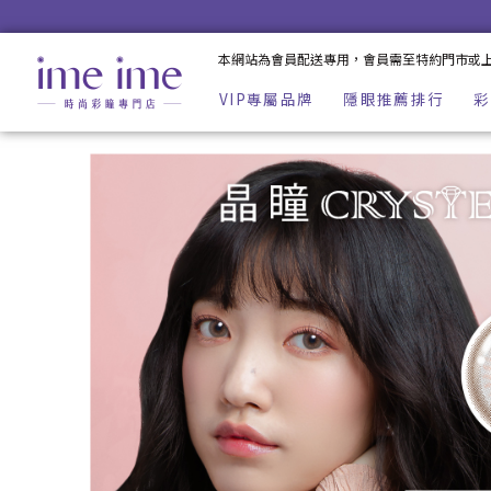
CRYSTE晶瞳Jewel彩色日拋10片裝-珠光灰｜日本品牌隱形眼鏡 
本網站為會員配送專用，會員需至特約門市或
VIP專屬品牌
隱眼推薦排行
彩