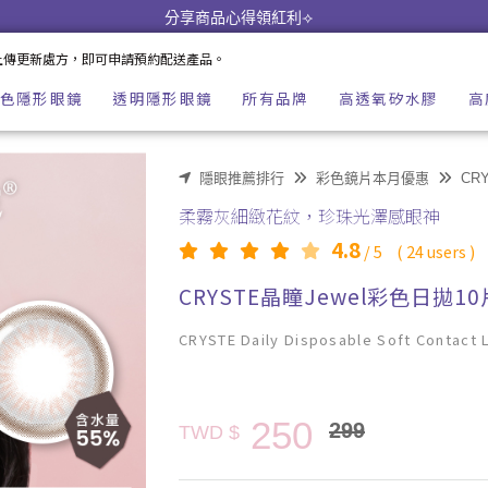
| imeime 隱形眼鏡美瞳店
分享商品心得領紅利⟢
上傳更新處方，即可申請預約配送產品。
色隱形眼鏡
透明隱形眼鏡
所有品牌
高透氧矽水膠
高
隱眼推薦排行
彩色鏡片本月優惠
CR
柔霧灰細緻花紋，珍珠光澤感眼神
4.8
/
5
(
24
users )
CRYSTE晶瞳Jewel彩色日拋1
CRYSTE Daily Disposable Soft Contact L
250
299
TWD $