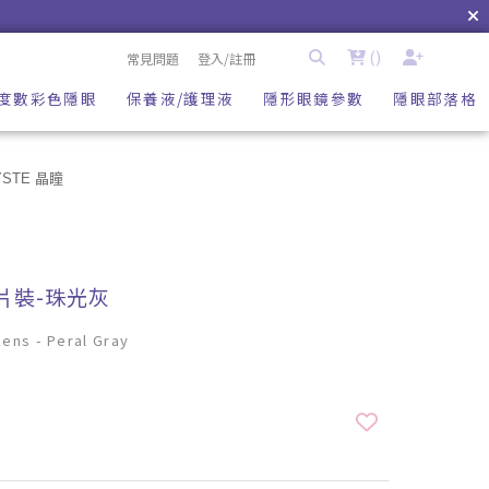
(
)
常見問題
登入/註冊
度數彩色隱眼
保養液/護理液
隱形眼鏡參數
隱眼部落格
YSTE 晶瞳
0片裝-珠光灰
ens - Peral Gray