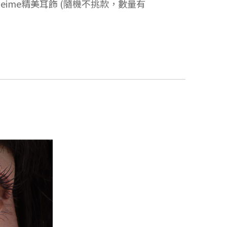
meime精美耳飾 (隨機不挑款，數量有