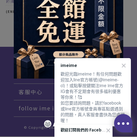
舒(適)柔(軟)的配戴體驗｜矽水膠日拋軟
式隱形眼鏡
(ENLIV)恩莉芙SOFLEX舒柔視矽水
膠日拋30片裝
$580
加入配送單
imeime
歡迎光臨imeime！有任何問題歡
關於 ime ime
迎加入line官方帳號(@imeime-
cl)！或點擊按鍵關注ime ime官方
客服中心
IG會有不定期會有很多福利優惠
等你來！🥰
如您要諮詢問題，請於facebook
follow ime ime♡
或line官方帳號會員專區點選遇到
的問題，真人客服會盡快為您處理
喔！
© Copyright 2021 imeime. All Rights Reserved.
歡迎訂閱我們的 Facebook 專頁