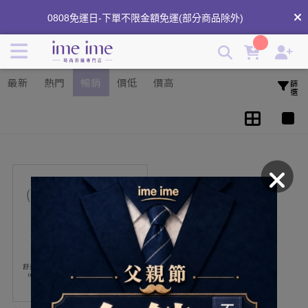
(ENLIV)恩莉芙舒柔適矽水膠透明日拋｜台灣品牌矽水膠隱形眼
0808免運日-下單不限金額免運(部分商品除外)
鏡 | imeime 隱形眼鏡美瞳店
分享商品心得領紅利⟢
最新
熱門
暢銷
價低
價高
篩選
滿2件享折扣