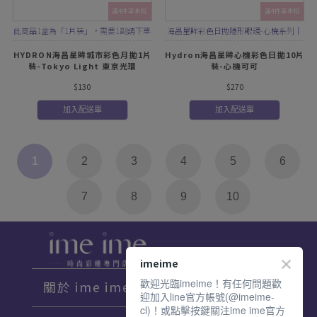
滿4件享折扣
滿4件享折扣
此商品1盒為「1片裝」，需要1副請下單
海昌星眸彩色日拋隱形眼鏡-心機系列｜
2盒
深色邊框，營造自然無辜放大感
HYDRON海昌星眸城市彩色月拋1片
Hydron海昌星眸心機彩色日拋10片
裝-Tokyo Light 東京光環
裝-心機可可
$130
$270
加入配送單
加入配送單
1
2
3
4
5
6
7
8
9
10
imeime
歡迎光臨imeime！有任何問題歡
關於 ime ime
迎加入line官方帳號(@imeime-
cl)！或點擊按鍵關注ime ime官方