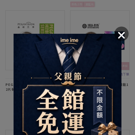
新色上市
濾藍光
滿2件享折扣
滿4件享折扣
自然柔焦設計感
此商品1盒為「1片裝」，需要1副請下單
2盒
PEGAVISION 晶碩HiBro彩色月拋
Hydron海昌百變濾藍光彩色月拋1
2片裝-MILK CHOCOLATE 牛奶巧
片裝-琉光粉晶
克
$150
$199
加入配送單
加入配送單
新色上市
濾藍光