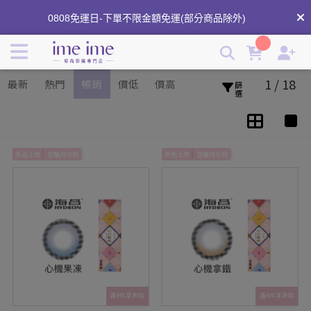
隱形眼鏡含水量高或低哪個好? | imeime 隱形眼鏡美瞳店
0808免運日-下單不限金額免運(部分商品除外)
分享商品心得領紅利⟢
1 / 18
最新
熱門
暢銷
價低
價高
篩選
新品上市
定軸月牙款
新色上市
定軸月牙款
滿4件享折扣
滿4件享折扣