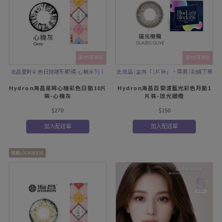
滿4件享折扣
滿4件享折扣
海昌星眸彩色日拋隱形眼鏡-心機系列｜
此商品1盒為「1片裝」，需要1副請下單
混血大直徑
2盒
Hydron海昌星眸心機彩色日拋10片
Hydron海昌百變濾藍光彩色月拋1
裝-心機灰
片裝-琉光橄欖
$270
$150
加入配送單
加入配送單
實戴LOOKBOOK