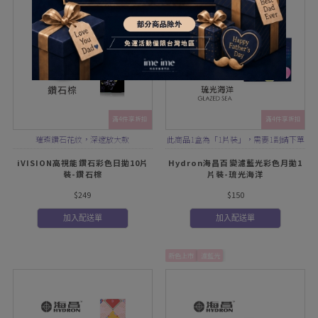
滿4件享折扣
滿4件享折扣
璀璨鑽石花紋，深邃放大款
此商品1盒為「1片裝」，需要1副請下單
2盒
iVISION高視能鑽石彩色日拋10片
Hydron海昌百變濾藍光彩色月拋1
裝-鑽石棕
片裝-琉光海洋
$249
$150
加入配送單
加入配送單
新色上市
濾藍光