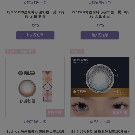
心機定軸月牙款
心機定軸月牙款
Hydron海昌星眸心機彩色日拋10片
Hydron海昌星眸心機彩色日拋10片
裝-心機果凍
裝-心機拿鐵
$270
$270
加入配送單
加入配送單
新色上市
定軸月牙款
新色上市
滿4件享折扣
滿3件享折扣
心機定軸月牙款
藍色月牙光暈
Hydron海昌星眸心機彩色日拋10片
MI TESORO 蜜緹彩色日拋10片裝-