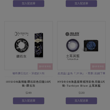
加入配送單
加入配送單
滿4件享折扣
滿4件享折扣
璀璨鑽石花紋，深邃放大款
此商品1盒為「1片裝」，需要1副請下單
2盒
iVISION高視能鑽石彩色日拋10片
HYDRON海昌星眸城市彩色月拋1片
裝-鑽石灰
裝-Turkiye Blue 土耳其藍
$249
$130
加入配送單
加入配送單