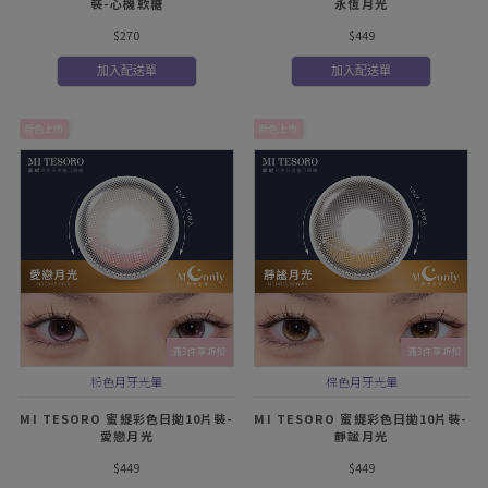
裝-心機軟糖
永恆月光
$270
$449
加入配送單
加入配送單
新色上市
新色上市
滿3件享折扣
滿3件享折扣
粉色月牙光暈
棕色月牙光暈
MI TESORO 蜜緹彩色日拋10片裝-
MI TESORO 蜜緹彩色日拋10片裝-
愛戀月光
靜謐月光
$449
$449