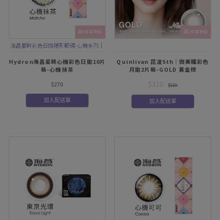
滿4件享折扣
滿2件享折扣
海昌星眸彩色日拋隱形眼鏡-心機系列｜
華麗精緻花紋，顯色混血感
Hydron海昌星眸心機彩色日拋10片
Quinlivan 昆凌5th｜微美瞳彩色
裝-心機抹茶
月拋2片裝-GOLD 黃金棕
$310
$270
$329
加入配送單
加入配送單