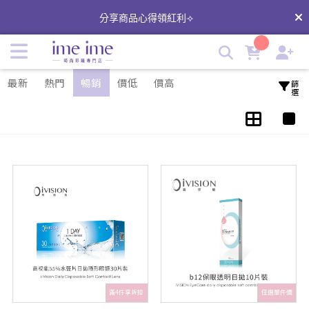
iVISION高視能透明日拋｜台灣品牌隱形眼鏡｜低含水量日拋 |
分享商品心得領紅利⟢
imeime 隱形眼鏡美瞳店
最新
熱門
暢銷
價低
價高
篩選
滿4件享折扣
任選單件價