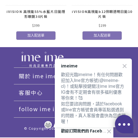
iVISION 高視能55%水藍片日拋隱
iVISION高視能b12保眼透明日拋10
形眼鏡30片裝
片裝
$399
$199
加入配送單
加入配送單
imeime
歡迎光臨imeime！有任何問題歡
關於 ime ime
迎加入line官方帳號(@imeime-
cl)！或點擊按鍵關注ime ime官方
客服中心
IG會有不定期會有很多福利優惠
等你來！🥰
如您要諮詢問題，請於facebook
follow ime ime♡
或line官方帳號會員專區點選遇到
的問題，真人客服會盡快為您處理
喔！
© Copyright 2021 imeime. All Rights Reserved.
歡迎訂閱我們的 Facebook 專頁