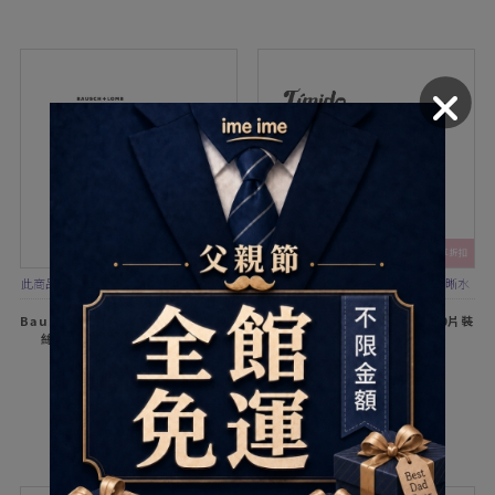
滿2件享折扣
滿2件享折扣
此商品1盒為「1片裝」，需要1副請下單
新一代保濕科技，給你一整天的清晰水
2盒
潤！
Bausch+Lomb博士倫LACELLE蕾
Timido媞蜜多清潤透明日拋10片裝
絲漾眸彩色月拋1片裝-薰衣草
$188
$130
加入配送單
加入配送單
實戴LOOKBOOK