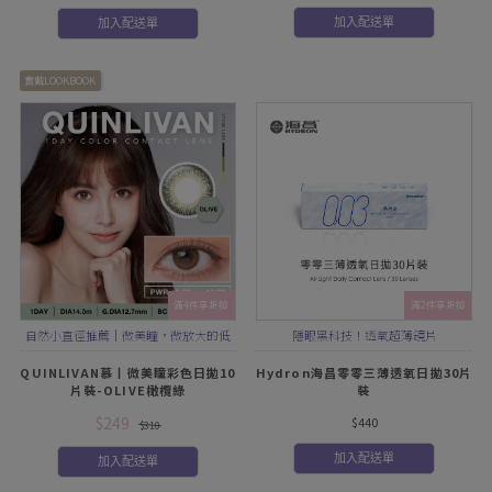
加入配送單
加入配送單
實戴LOOKBOOK
滿4件享折扣
滿2件享折扣
自然小直徑推薦｜微美瞳，微放大的低
隱眼黑科技！透氧超薄鏡片
調質感
QUINLIVAN慕丨微美瞳彩色日拋10
Hydron海昌零零三薄透氧日拋30片
片裝-OLIVE橄欖綠
裝
$249
$440
$310
加入配送單
加入配送單