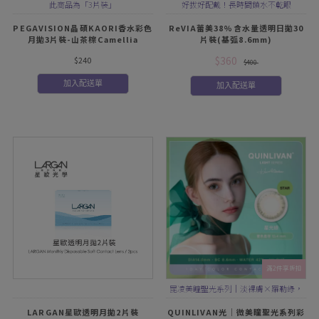
此商品為「3片裝」
好拔好配戴！長時間鎖水不乾眼
PEGAVISION晶碩KAORI香水彩色
ReVIA蕾美38%含水量透明日拋30
月拋3片裝-山茶棕Camellia
片裝(基弧8.6mm)
$360
$240
$400
加入配送單
加入配送單
滿2件享折扣
昆凌美瞳聖光系列｜淡裸膚×羅勒綠，
星光花紋點綴，精緻閃耀眼神
LARGAN星歐透明月拋2片裝
QUINLIVAN光｜微美瞳聖光系列彩