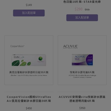
色日拋10片裝-STAR星光綠
$149
$290
$310
加入配送單
加入配送單
CooperVision酷柏UltraFlex
ACUVUE安視優vita悅氧矽水膠高
Air奧克拉優氧矽水膠日拋30片裝
透氧透明月拋6片裝
8.6mm
$950
$450