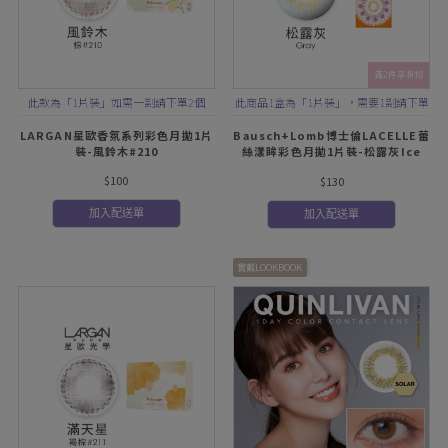
滿2件享折扣
此款為「1片裝」如需一副請下單2個
此商品1盒為「1片裝」，需要1副請下單
2盒
LARGAN星歐香氛系列彩色月拋1片
Bausch+Lomb博士倫LACELLE蕾
裝-風鈴木#210
絲漾眸彩色月拋1片裝-松露灰Ice
Cream Gray
$100
$130
加入配送單
加入配送單
實戴LOOKBOOK