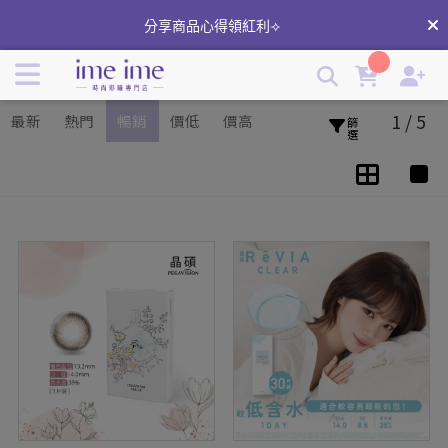
隱形眼鏡直徑對配戴舒適的重要性 | imeime 隱形眼鏡美瞳店
分享商品心得領紅利⟢
1 / 5
最新
熱門
暢銷
價低
價高
篩選