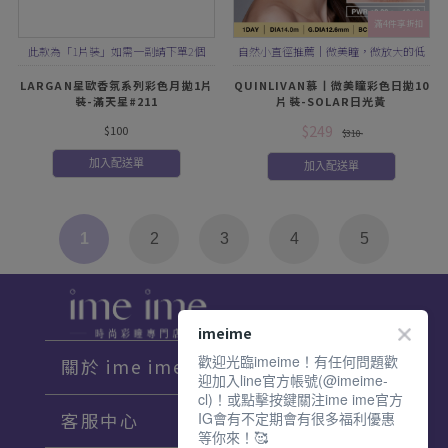
滿4件享折扣
此款為「1片裝」如需一副請下單2個
自然小直徑推薦｜微美瞳，微放大的低
調質感
LARGAN星歐香氛系列彩色月拋1片
QUINLIVAN慕丨微美瞳彩色日拋10
裝-滿天星#211
片裝-SOLAR日光黃
$249
$100
$310
加入配送單
加入配送單
1
2
3
4
5
imeime
歡迎光臨imeime！有任何問題歡
關於 ime ime
迎加入line官方帳號(@imeime-
cl)！或點擊按鍵關注ime ime官方
IG會有不定期會有很多福利優惠
客服中心
等你來！🥰