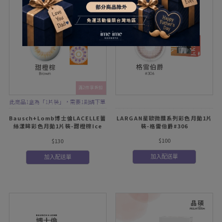
滿2件享折扣
此商品1盒為「1片裝」，需要1副請下單
2盒
Bausch+Lomb博士倫LACELLE蕾
LARGAN星歐微醺系列彩色月拋1片
絲漾眸彩色月拋1片裝-甜橙棕Ice
裝-格雷伯爵#306
Cream Brown
$100
$130
加入配送單
加入配送單