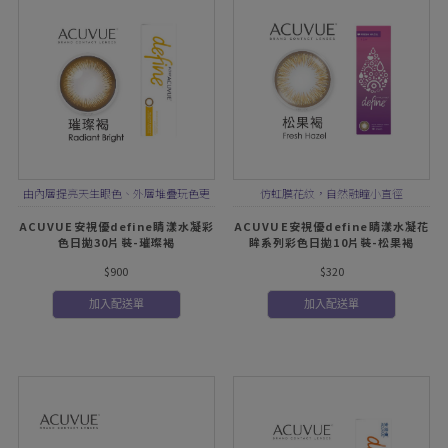
由內層提亮天生眼色、外層堆疊玩色更
仿虹膜花紋，自然融瞳小直徑
細緻，再加上外環圈提亮對比更有神
ACUVUE安視優define睛漾水凝彩
ACUVUE安視優define睛漾水凝花
色日拋30片裝-璀璨褐
眸系列彩色日拋10片裝-松果褐
$900
$320
加入配送單
加入配送單