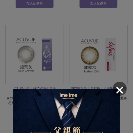
加入配送單
加入配送單
仿虹膜花紋，自然融瞳小直徑
由內層提亮天生眼色、外層堆疊玩色更
細緻，再加上外環圈提亮對比更有神
ACUVUE define安視優睛漾水凝
ACUVUE安視優define睛漾水凝彩
花眸系列彩色日拋10片裝-銀葉灰
色日拋30片裝-璀璨棕
$320
$900
加入配送單
加入配送單