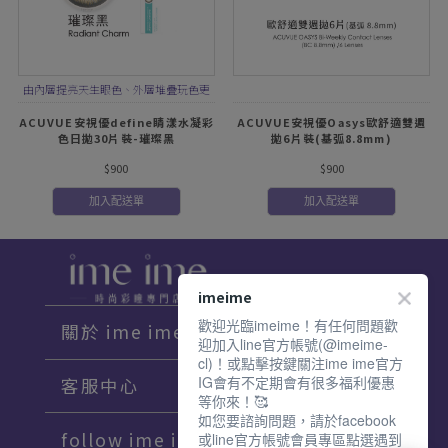
由內層提亮天生眼色、外層堆疊玩色更
細緻，再加上外環圈提亮對比更有神
ACUVUE安視優define睛漾水凝彩
ACUVUE安視優Oasys歐舒適雙週
色日拋30片裝-璀璨黑
拋6片裝(基弧8.8mm)
$900
$900
加入配送單
加入配送單
imeime
歡迎光臨imeime！有任何問題歡
關於 ime ime
迎加入line官方帳號(@imeime-
cl)！或點擊按鍵關注ime ime官方
IG會有不定期會有很多福利優惠
客服中心
等你來！🥰
如您要諮詢問題，請於facebook
follow ime ime♡
或line官方帳號會員專區點選遇到