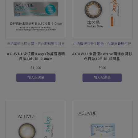
高透氧矽水膠材質，百位眼科醫生親身
由內層提亮天生眼色、外層堆疊玩色更
體驗推薦，舒適配戴14小時！
細緻，再加上外環圈提亮對比更有神
ACUVUE安視優Oasys歐舒適透明
ACUVUE安視優define睛漾水凝彩
日拋30片裝-9.0mm
色日拋30片裝-炫閃晶
$1,000
$900
加入配送單
加入配送單