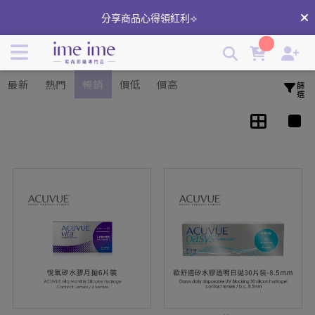
Acuvue安視優隱形眼鏡 | 嬌生隱形眼鏡 | 隱形眼鏡線上店就在
分享商品心得領紅利⟢
ime ime | imeime 隱形眼鏡美瞳店
最新
熱門
暢銷
價低
價高
篩選