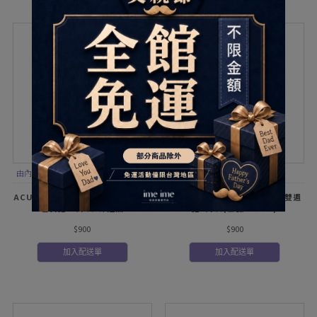
由內層提亮天生眼色、外層堆疊玩色更
細緻，再加上外環圈提亮對比更有神
ACUVUE安視優define睛漾水凝彩
ACUVUE安視優Oasys歐舒適雙週
色日拋30片裝-深邃黑
拋6片裝(基弧8.4mm)
$900
$900
加入配送單
加入配送單