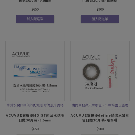
日拋30片裝-9.0mm
色日拋30片裝-耀眼棕
$650
$900
加入配送單
加入配送單
享受水潤舒適般的配戴感 水潤感↑獨特
由內層提亮天生眼色、外層堆疊玩色更
LACREON®水凝科技
細緻，再加上外環圈提亮對比更有神
ACUVUE安視優MOIST超涵水透明
ACUVUE安視優define睛漾水凝彩
日拋30片裝-8.5mm
色日拋30片裝-璀璨啡
$650
$900