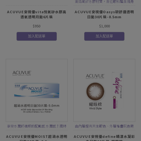
高透氧矽水膠材質，百位眼科醫生親身
體驗推薦，舒適配戴14小時！
ACUVUE安視優vita悅氧矽水膠高
ACUVUE安視優Oasys歐舒適透明
透氧透明月拋6片裝
日拋30片裝-8.5mm
$950
$1,000
加入配送單
加入配送單
享受水潤舒適般的配戴感 水潤感↑獨特
由內層提亮天生眼色、外層堆疊玩色更
LACREON®水凝科技
細緻，再加上外環圈提亮對比更有神
ACUVUE安視優MOIST超涵水透明
ACUVUE安視優define睛漾水凝彩