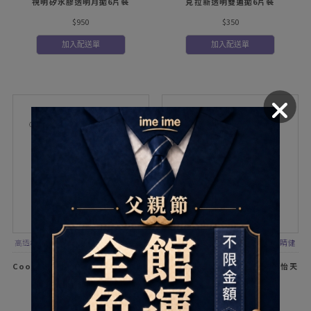
視明矽水膠透明月拋6片裝
克拉新透明雙週拋6片裝
$950
$350
加入配送單
加入配送單
高透氧矽水膠 親水性舒適鏡片 56%高含
極佳透氧，支援角膜需求，保持眼睛健
水量 防UVA/ UVB 紫外線防護
康亮白，多重防護UVA86%；UVB97%
CooperVision酷柏Clariti珂朗清
CooperVision酷柏MyDay美怡天
透明日拋30片裝
矽水膠透明日拋30片裝
$650
$1,000