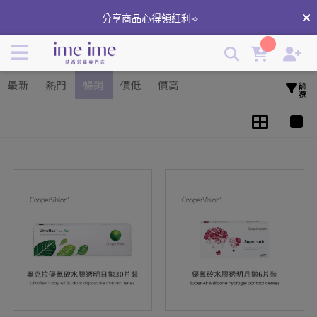
Coopervison酷柏隱形眼鏡 | 柯朗清矽水膠日拋|佰視明矽水膠
分享商品心得領紅利⟢
月拋 | imeime 隱形眼鏡美瞳店
最新
熱門
暢銷
價低
價高
篩選