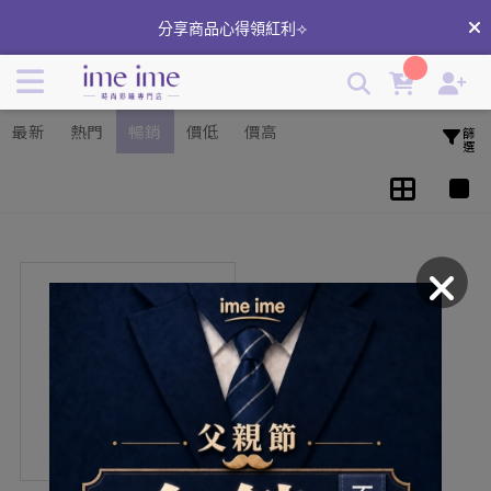
Briomoist氧視加矽水膠日拋｜台灣品牌隱形眼鏡 | imeime 隱
分享商品心得領紅利⟢
形眼鏡美瞳店
最新
熱門
暢銷
價低
價高
篩選