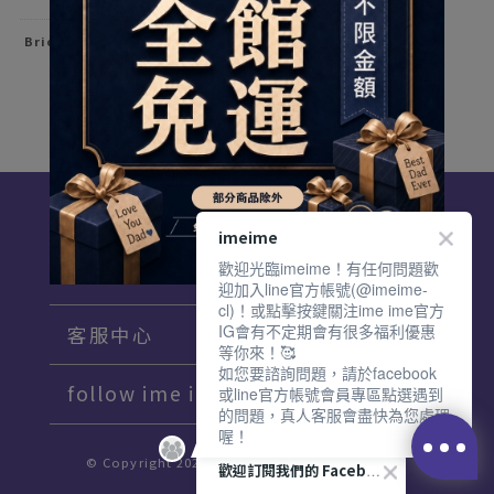
和缺氧血絲雙眼說掰掰！
Briomoist氧視加矽水膠透明日拋
30片裝
$605
$680
加入配送單
imeime
歡迎光臨imeime！有任何問題歡
關於 ime ime
迎加入line官方帳號(@imeime-
cl)！或點擊按鍵關注ime ime官方
IG會有不定期會有很多福利優惠
客服中心
等你來！🥰
如您要諮詢問題，請於facebook
follow ime ime♡
或line官方帳號會員專區點選遇到
的問題，真人客服會盡快為您處理
喔！
© Copyright 2021 imeime. All Rights Reserved.
歡迎訂閱我們的 Facebook 專頁