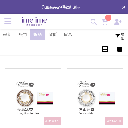
Milovat寵愛彩色隱形眼鏡｜台灣品牌美瞳 | imeime 隱形眼鏡
分享商品心得領紅利⟢
美瞳店
最新
熱門
暢銷
價低
價高
篩選
滿2件享折扣
滿2件享折扣