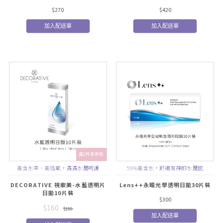
$270
$420
加入配送單
加入配送單
滿2件享折扣
高含水率、高透氧，滿滿水潤呵護
59%高含水，舒適有神的水潤感
DECORATIVE 視妝美-水藍透明片
Lens++永暘光學透明日拋30片裝
日拋10片裝
$300
$160
$180
加入配送單