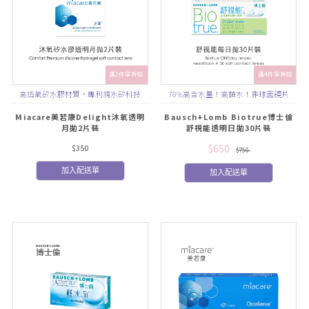
滿2件享折扣
滿4件享折扣
高透氧矽水膠材質，專利親水矽科技
78%高含水量！高鎖水！非球面鏡片
TM，無溶劑配方，能讓氧穿透鏡片傳送
Miacare美若康Delight沐氧透明
Bausch+Lomb Biotrue博士倫
月拋2片裝
舒視能透明日拋30片裝
到角膜
$650
$350
$750
加入配送單
加入配送單