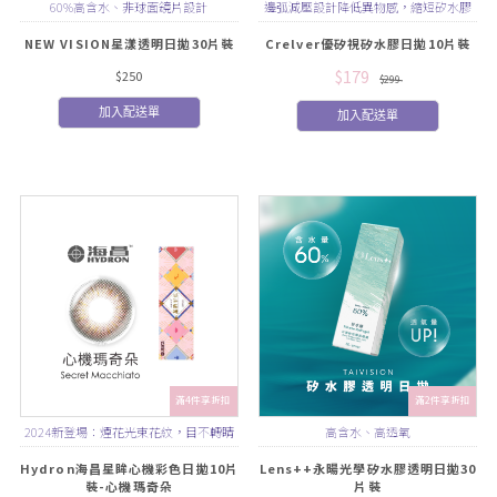
60%高含水、非球面鏡片設計
邊弧減壓設計降低異物感，縮短矽水膠
適應期
NEW VISION星漾透明日拋30片裝
Crelver優矽視矽水膠日拋10片裝
$179
$250
$299
加入配送單
加入配送單
滿4件享折扣
滿2件享折扣
2024新登場：煙花光束花紋，目不轉睛
高含水、高透氧
迷人眼神
Hydron海昌星眸心機彩色日拋10片
Lens++永暘光學矽水膠透明日拋30
裝-心機瑪奇朵
片裝