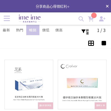
透明日拋隱形眼鏡推薦 | 高含氧矽水膠隱形眼鏡 | imeime 隱形
分享商品心得領紅利⟢
眼鏡美瞳店
1 / 3
最新
熱門
暢銷
價低
價高
篩選
滿6件享折扣
限時 6 折