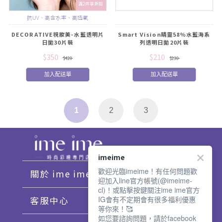
滿2件享折扣
抗UV、高含水率、高透氧
DECORATIVE視妝美-水藍透明片
Smart Vision睛靈58%水藍海系
日拋30片裝
列透明日拋20片裝
$350
$210
$420
$230
加入配送單
加入配送單
1
2
3
imeime
歡迎光臨imeime！有任何問題歡
關於 ime ime
迎加入line官方帳號(@imeime-
cl)！或點擊按鍵關注ime ime官方
IG會有不定期會有很多福利優惠
客服中心
等你來！🥰
如您要諮詢問題，請於facebook