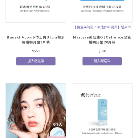
【精湛無時限，氧活你的視界】超高透
氧量，完美舒適再升級！
Bausch+Lomb博士倫Ultra輕水
Miacare美若康O2Cellence澄氧
氧透明月拋3片裝
透明日拋20片裝
$550
$580
加入配送單
加入配送單