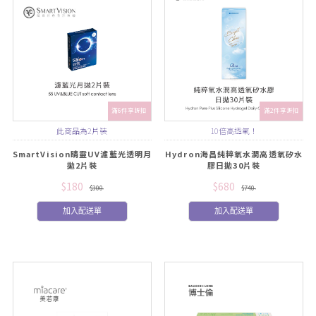
滿6件享折扣
滿2件享折扣
此商品為2片裝
10倍高透氧！
SmartVision睛靈UV濾藍光透明月
Hydron海昌純粹氧水潤高透氧矽水
拋2片裝
膠日拋30片裝
$180
$680
$300
$740
加入配送單
加入配送單