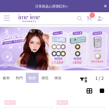
睛靈大直徑彩色日拋隱形眼鏡 |台灣品牌唯一15.0mm彩日拋美
分享商品心得領紅利⟢
瞳 | imeime 隱形眼鏡美瞳店
1 / 2
最新
熱門
暢銷
價低
價高
篩選
新色上市
新色上市