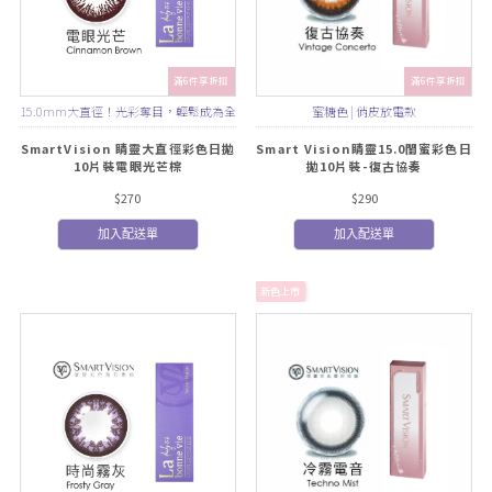
滿6件享折扣
滿6件享折扣
15.0mm大直徑！光彩奪目，輕鬆成為全
蜜糖色 | 俏皮放電款
場焦點！
SmartVision 睛靈大直徑彩色日拋
Smart Vision睛靈15.0閨蜜彩色日
10片裝電眼光芒棕
拋10片裝-復古協奏
$270
$290
加入配送單
加入配送單
新色上市