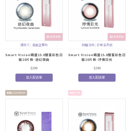
滿6件享折扣
滿6件享折扣
細緻灰 | 混血空靈款
融瞳淺棕 | 日常溫柔感
Smart Vision睛靈15.0閨蜜彩色日
Smart Vision睛靈15.0閨蜜彩色日
拋10片裝-迷幻夜曲
拋10片裝-抒情日光
$290
$290
加入配送單
加入配送單
實戴LOOKBOOK
新色上市