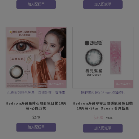
加入配送單
加入配送單
滿4件享折扣
滿2件享折扣
心機系列新色登場！深邃外環、有神電
隱眼黑科技0.03mm極薄鏡片
眼超放大
Hydron海昌星眸心機彩色日拋10片
Hydron海昌零零三薄透氧彩色日拋
裝-心機珍奶
10片裝-Star Ocean 看見藍星
$300
$270
$320
加入配送單
加入配送單