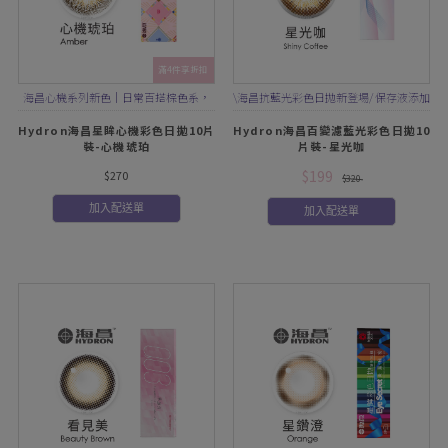
滿4件享折扣
海昌心機系列新色｜日常百搭棕色系，
\海昌抗藍光彩色日拋新登場/ 保存液添加
顯色深邃感日拋
PMB、B12、牛磺酸
Hydron海昌星眸心機彩色日拋10片
Hydron海昌百變濾藍光彩色日拋10
裝-心機琥珀
片裝-星光咖
$199
$270
$320
加入配送單
加入配送單