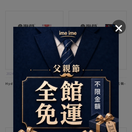
滿4件享折扣
2024新登場：煙花光束花紋，目不轉睛
深邃閃耀的有感放大瞳
迷人眼神
Hydron海昌星眸心機彩色日拋10片
Hydron海昌星眸彩色日拋10片裝-
裝-心機瑪奇朵
Hazel 星鑽褐
$270
$220
加入配送單
加入配送單