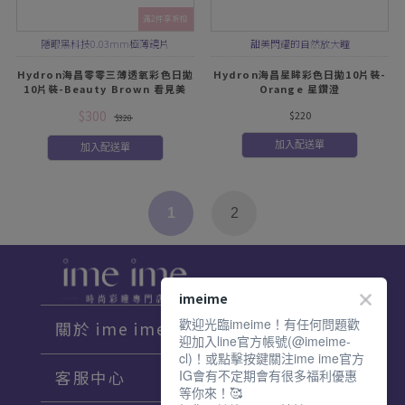
滿2件享折扣
隱眼黑科技0.03mm極薄鏡片
甜美閃耀的自然放大瞳
Hydron海昌零零三薄透氧彩色日拋
Hydron海昌星眸彩色日拋10片裝-
10片裝-Beauty Brown 看見美
Orange 星鑽澄
$300
$220
$320
加入配送單
加入配送單
1
2
imeime
歡迎光臨imeime！有任何問題歡
關於 ime ime
迎加入line官方帳號(@imeime-
cl)！或點擊按鍵關注ime ime官方
IG會有不定期會有很多福利優惠
客服中心
等你來！🥰