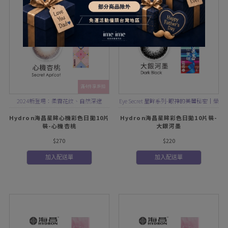
滿4件享折扣
2024新登場：柔霧花紋、自然深邃
Eye Secret 星眸系列-眼神的美麗秘密｜榮
獲2015台灣精品獎
Hydron海昌星眸心機彩色日拋10片
Hydron海昌星眸彩色日拋10片裝-
裝-心機杏桃
大銀河墨
$270
$220
加入配送單
加入配送單