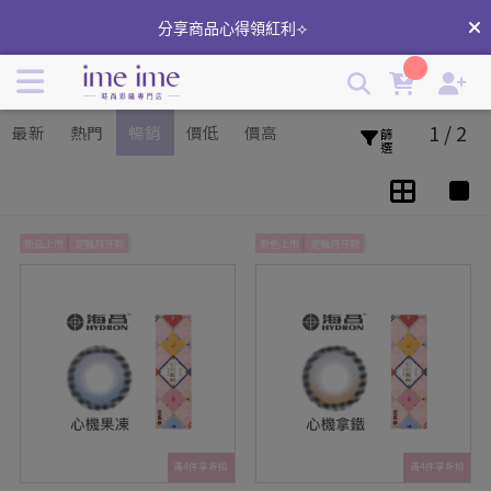
Hydron海昌彩色日拋隱形眼鏡 | 學生推薦隱眼 | ime ime隱形
分享商品心得領紅利⟢
眼鏡專賣店 | imeime 隱形眼鏡美瞳店
1 / 2
最新
熱門
暢銷
價低
價高
篩選
新品上市
定軸月牙款
新色上市
定軸月牙款
滿4件享折扣
滿4件享折扣