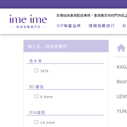
Anley安儷彩色月拋隱形眼鏡 | 小直徑彩月拋 | 放大彩月拋 | im
本網站為會員配送專用，會員需至特約門市或
VIP專屬品牌
隱眼推薦排行
彩
個人化 - 找您想要的
含水率
KAG
38%
Bio
BC基弧
8.6mm
LEN
YU
DIA直徑
14.2mm