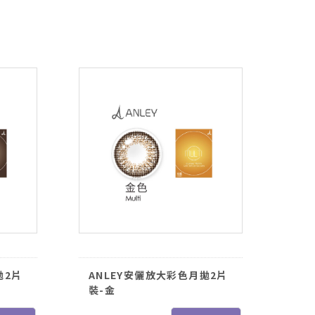
高
拋2片
ANLEY安儷放大彩色月拋2片
裝-金