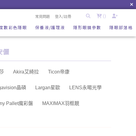
(
)
常見問題
登入/註冊
度數彩色隱眼
保養液/護理液
隱形眼鏡參數
隱眼部落格
y安儷
依莎
Akira艾綺拉
Ticon帝康
gavision晶碩
Largan星歐
LENS永暘光學
ny Pallet魔彩盤
MAXIMAX羽框靚