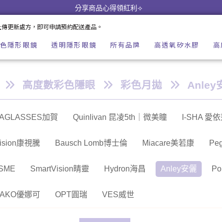
eime 隱形眼鏡美瞳店
分享商品心得領紅利⟢
上傳更新處方，即可申請預約配送產品。
色隱形眼鏡
透明隱形眼鏡
所有品牌
高透氧矽水膠
高
高度數彩色隱眼
彩色月拋
Anle
AGLASSES加賀
Quinlivan 昆凌5th｜微美瞳
I-SHA 愛
Vision康視騰
Bausch Lomb博士倫
Miacare美若康
Pe
SME
SmartVision睛靈
Hydron海昌
Anley安儷
Po
NAKO優娜可
OPT圓瑞
VES威世