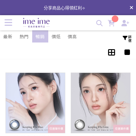
oddI's | imeime 隱形眼鏡美瞳店
分享商品心得領紅利⟢
最新
熱門
暢銷
價低
價高
篩選
任選單件價
任選單件價