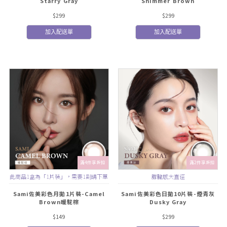
Starry Gray
Shimmer Brown
$299
$299
加入配送單
加入配送單
滿4件享折扣
滿2件享折扣
此商品1盒為「1片裝」，需要1副請下單
朦朧感大直徑
2盒
Sami佐美彩色月拋1片裝-Camel
Sami佐美彩色日拋10片裝-煙青灰
Brown暖駝棕
Dusky Gray
$149
$299