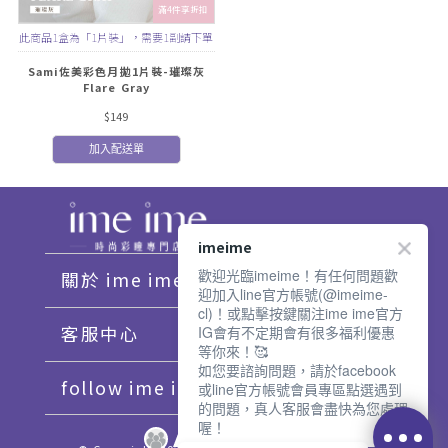
滿4件享折扣
此商品1盒為「1片裝」，需要1副請下單
2盒
Sami佐美彩色月拋1片裝-璀璨灰
Flare Gray
$149
加入配送單
imeime
歡迎光臨imeime！有任何問題歡
關於 ime ime
迎加入line官方帳號(@imeime-
cl)！或點擊按鍵關注ime ime官方
客服中心
IG會有不定期會有很多福利優惠
等你來！🥰
如您要諮詢問題，請於facebook
follow ime ime♡
或line官方帳號會員專區點選遇到
的問題，真人客服會盡快為您處理
喔！