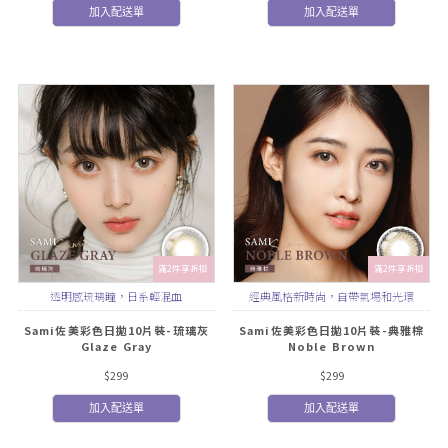
加入配送單
加入配送單
滿2件享折扣
滿2件享折扣
透明感琉璃瞳，日系輕混血
經典風格新時尚，自帶氣場和光環
Sami佐美彩色日拋10片裝-琉璃灰
Sami佐美彩色日拋10片裝-典雅棕
Glaze Gray
Noble Brown
$299
$299
加入配送單
加入配送單