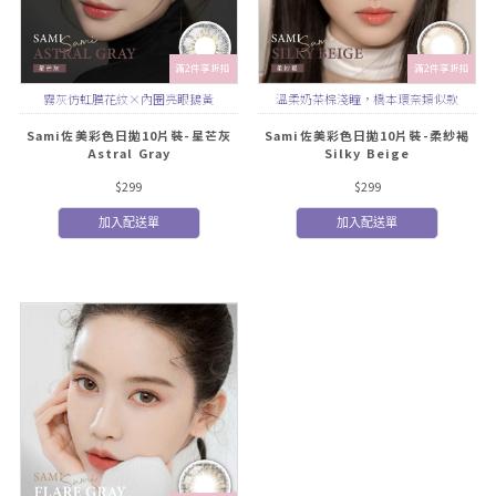
滿2件享折扣
滿2件享折扣
霧灰仿虹膜花紋×內圈亮眼鵝黃
溫柔奶茶棕淺瞳，橋本環奈類似款
Sami佐美彩色日拋10片裝-星芒灰
Sami佐美彩色日拋10片裝-柔紗褐
Astral Gray
Silky Beige
$299
$299
加入配送單
加入配送單