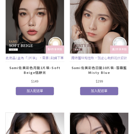
滿4件享折扣
滿2件享折扣
此商品1盒為「1片裝」，需要1副請下單
獨特蕾絲知性款，別出心裁的花紋設計
2盒
Sami佐美彩色月拋1片裝-Soft
Sami佐美彩色日拋10片裝-雪霧藍
Beige恬靜米
Misty Blue
$149
$299
加入配送單
加入配送單