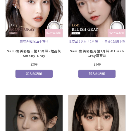
滿2件享折扣
滿4件享折扣
霧灰色輕混血小直徑
此商品1盒為「1片裝」，需要1副請下單
2盒
Sami佐美彩色日拋10片裝-煙晶灰
Sami佐美彩色月拋1片裝-Bluish
Smoky Gray
Gray漠藍灰
$299
$149
加入配送單
加入配送單