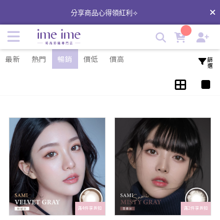
Sami佐美｜日本品牌隱形眼鏡 | imeime 隱形眼鏡美瞳店
分享商品心得領紅利⟢
最新
熱門
暢銷
價低
價高
篩選
滿4件享折扣
滿2件享折扣