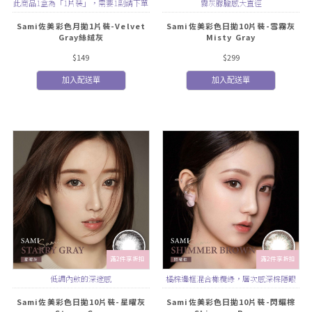
此商品1盒為「1片裝」，需要1副請下單
霧灰朦朧感大直徑
2盒
Sami佐美彩色月拋1片裝-Velvet
Sami佐美彩色日拋10片裝-雪霧灰
Gray絲絨灰
Misty Gray
$149
$299
加入配送單
加入配送單
滿2件享折扣
滿2件享折扣
低調內斂的深邃感
橘棕邊框混合橄欖綠，層次感深棕隱眼
Sami佐美彩色日拋10片裝-星曜灰
Sami佐美彩色日拋10片裝-閃耀棕