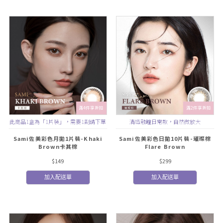
滿4件享折扣
滿2件享折扣
此商品1盒為「1片裝」，需要1副請下單
清透融瞳日常款，自然微放大
2盒
Sami佐美彩色月拋1片裝-Khaki
Sami佐美彩色日拋10片裝-璀璨棕
Brown卡其棕
Flare Brown
$149
$299
加入配送單
加入配送單