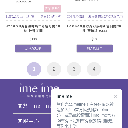
滿4件享折扣
此商品1盒為「1片裝」，需要1副請下單
COSPLAY適用！魔法般的紋路和精緻色彩
2盒
HYDRON海昌星眸城市彩色月拋1片
LARGAN星歐奇幻系列彩色日拋2片
裝-杜拜花園
裝-藍琉璃 #311
$130
$199
加入配送單
加入配送單
1
2
3
4
imeime
歡迎光臨imeime！有任何問題歡
關於 ime ime
迎加入line官方帳號(@imeime-
cl)！或點擊按鍵關注ime ime官方
IG會有不定期會有很多福利優惠
客服中心
等你來！🥰