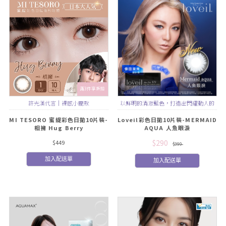
滿3件享折扣
許光漢代言｜裸感小鹿款
以鮮明的清澈藍色，打造出閃耀動人的
澄澈雙眸
MI TESORO 蜜緹彩色日拋10片裝-
Loveil彩色日拋10片裝-MERMAID
相擁 Hug Berry
AQUA 人魚眼淚
$290
$449
$399
加入配送單
加入配送單