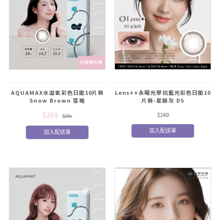
任選單件價
AQUAMAX水滋氧彩色日拋10片裝
Lens++永暘光學抗藍光彩色日拋10
Snow Brown 雪褐
片裝-星韻灰 D5
$269
$260
$299
加入配送單
加入配送單