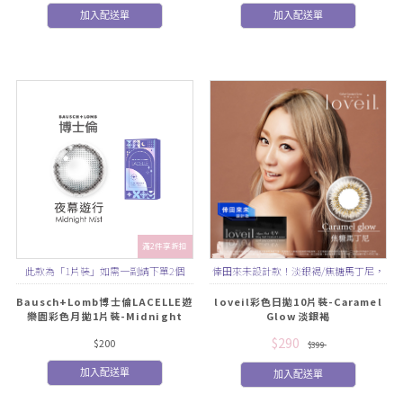
加入配送單
加入配送單
滿2件享折扣
此款為「1片裝」如需一副請下單2個
倖田來未設計款！淡銀褐/焦糖馬丁尼，
自然融瞳焦糖色 精緻混血感
Bausch+Lomb博士倫LACELLE遊
loveil彩色日拋10片裝-Caramel
樂園彩色月拋1片裝-Midnight
Glow淡銀褐
Mist 夜幕遊行
$290
$200
$399
加入配送單
加入配送單