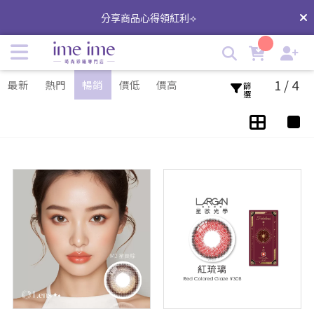
著色直徑G.DIA13.5 | 微微放大的美瞳 | imeime 隱形眼鏡美瞳
分享商品心得領紅利⟢
店
1 / 4
最新
熱門
暢銷
價低
價高
篩選