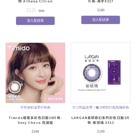
棕 Athena Citron
片裝-海芋#217
$125
$180
$150
加入配送單
加入配送單
滿3件享折扣
好氣色的溫柔粉棕色
奇幻新品登場！魔法般的紋路和精緻色
彩
Timido媞蜜多彩色日拋10片裝-
LARGAN星歐奇幻系列彩色日拋2片
Sexy Choco 性感妞
裝-紫琉璃 #312
$368
$199