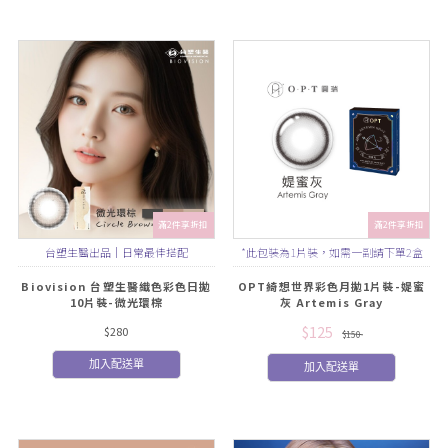
滿2件享折扣
滿2件享折扣
台塑生醫出品｜日常最佳搭配
*此包裝為1片裝，如需一副請下單2盒
Biovision 台塑生醫織色彩色日拋
OPT綺想世界彩色月拋1片裝-媞蜜
10片裝-微光環棕
灰 Artemis Gray
$125
$280
$150
加入配送單
加入配送單