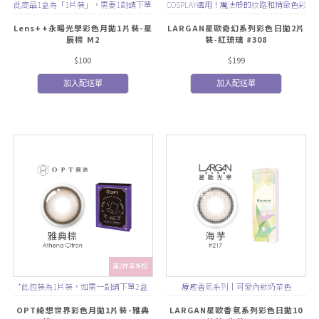
此商品1盒為「1片裝」，需要1副請下單
COSPLAY適用！魔法般的紋路和精緻色彩
2盒
Lens++永暘光學彩色月拋1片裝-星
LARGAN星歐奇幻系列彩色日拋2片
辰棕 M2
裝-紅琉璃 #308
$100
$199
加入配送單
加入配送單
滿2件享折扣
*此包裝為1片裝，如需一副請下單2盒
療癒香氛系列｜可愛內斂奶茶色
OPT綺想世界彩色月拋1片裝-雅典
LARGAN星歐香氛系列彩色日拋10