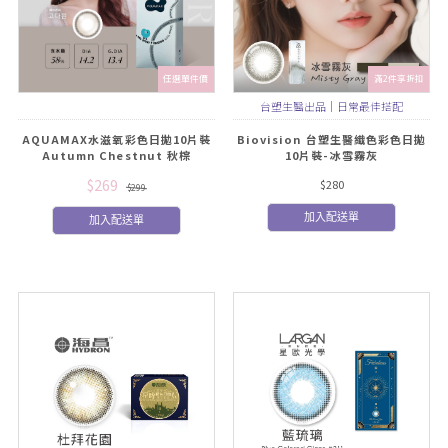
任選單件價
滿2件享折扣
台塑生醫出品｜日常最佳搭配
AQUAMAX水滋氧彩色日拋10片裝
Biovision 台塑生醫織色彩色日拋
Autumn Chestnut 秋棕
10片裝-冰雪霧灰
$269
$280
$299
加入配送單
加入配送單