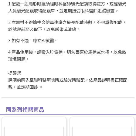
1.配戴一般隱形眼鏡須經眼科醫師驗光配鏡取得處方，或經驗光
人員驗光配鏡取得配鏡單，並定期接受眼科醫師追蹤檢查。
2.本器材不得逾中文仿單建議之最長配戴時數，不得重復配戴，
於就寢前務必取下，以免感染或潰瘍。
3.如有不適，應立即就醫。
4.產品使用後，請投入垃圾桶，切勿丟棄於馬桶或水槽，以免致
環境問題。
提醒您
選購前應先至眼科醫療院所或驗光所驗配，依產品說明書正確配
戴，並定期回診 。
同系列相關商品