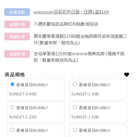
任選活動
eyemoody目荻彩色日拋｜任選1盒$168
八週年慶指定品牌紅利點數兩倍送
滿額好禮
周年慶單筆滿額$1588贈泌柚奇蹟亮采保濕面膜二
滿額好禮
片(數量有限，贈完為止)
全站單筆滿$2500贈imeime精美耳飾 (隨機不挑
滿額好禮
款，數量有限送完為止)
商品規格
EMD-BS-10P-D
EMD-BS-10P-D01
香檳落日BUBBLY
香檳落日BUBBLY
SUNSET-0.00D
SUNSET-1.00D
香檳落日BUBBLY
香檳落日BUBBLY
SUNSET-1.25D
SUNSET-1.50D
香檳落日BUBBLY
香檳落日BUBBLY