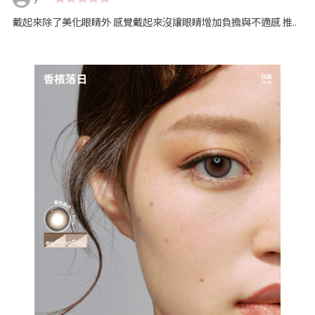
戴起來除了美化眼睛外 感覺戴起來沒讓眼睛增加負擔與不適感 推..