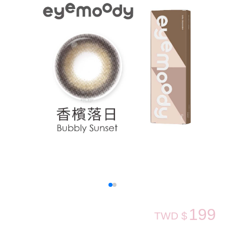
199
TWD $