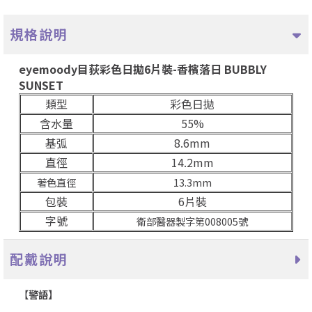
規格說明
eyemoody目荻彩色日拋6片裝-香檳落日 BUBBLY
SUNSET
類型
彩色日拋
含水量
55%
基弧
8.6mm
直徑
14.2mm
著色直徑
13.3mm
包裝
6片裝
字號
衛部醫器製字第008005號
配戴說明
【
警語】