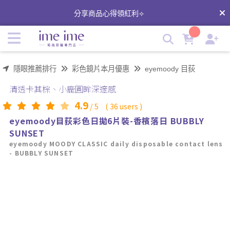
香檳落日-eyemoody彩色日拋6片裝｜目荻隱形眼鏡 | imeime
分享商品心得領紅利⟢
隱形眼鏡美瞳店
隱眼推薦排行
彩色鏡片本月優惠
eyemoody 目荻
清透卡其棕、小鹿圓眸深邃感
4.9
/
5
(
36
users )
eyemoody目荻彩色日拋6片裝-香檳落日 BUBBLY
SUNSET
eyemoody MOODY CLASSIC daily disposable contact lens
- BUBBLY SUNSET