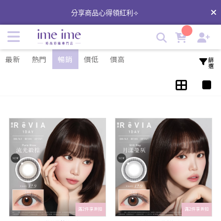
ReVIA蕾美 | imeime 隱形眼鏡美瞳店
分享商品心得領紅利⟢
最新
熱門
暢銷
價低
價高
篩選
滿2件享折扣
滿2件享折扣