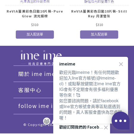
光澤滿溢的絲緞柔棕
靜謐透光的瑩潤灰色
ReVIA蕾美彩色日拋10片裝-Pure
ReVIA蕾美彩色日拋10片裝-Still
Glow 流光緞棕
Ray 月漾瑩灰
$310
$310
加入配送單
加入配送單
imeime
歡迎光臨imeime！有任何問題歡
關於 ime ime
迎加入line官方帳號(@imeime-
cl)！或點擊按鍵關注ime ime官方
客服中心
IG會有不定期會有很多福利優惠
等你來！🥰
如您要諮詢問題，請於facebook
follow ime ime♡
或line官方帳號會員專區點選遇到
的問題，真人客服會盡快為您處理
喔！
© Copyright 2021 imeime. All Rights Reserved.
歡迎訂閱我們的 Facebook 專頁