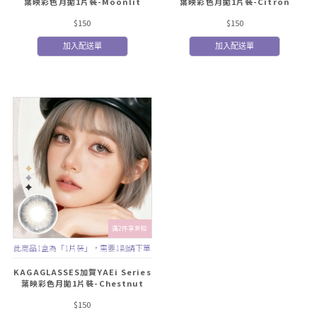
葉映彩色月拋1片裝-Moonlit
葉映彩色月拋1片裝-Citron
Tide 月光潮汐
Breeze 青檸微風
$150
$150
加入配送單
加入配送單
滿2件享折扣
此商品1盒為「1片裝」，需要1副請下單
2盒
KAGAGLASSES加賀YAEi Series
葉映彩色月拋1片裝-Chestnut
Shadow 栗色暮影
$150