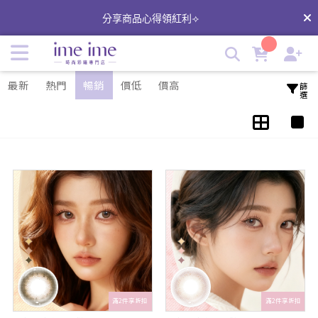
KAGAGLASSES加賀 | imeime 隱形眼鏡美瞳店
分享商品心得領紅利⟢
最新
熱門
暢銷
價低
價高
篩選
滿2件享折扣
滿2件享折扣