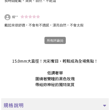
長時間配戴，清爽、自然、不乾澀
楊**
戴起來很舒適，不會有不適感，漂亮自然，不會太假
所有評論(8)
15.0mm大直徑！光彩奪目，輕鬆成為全場焦點！
低調奢華
圍繞著雙瞳的黑色玫瑰
帶給妳神秘的獨特氣質
規格說明