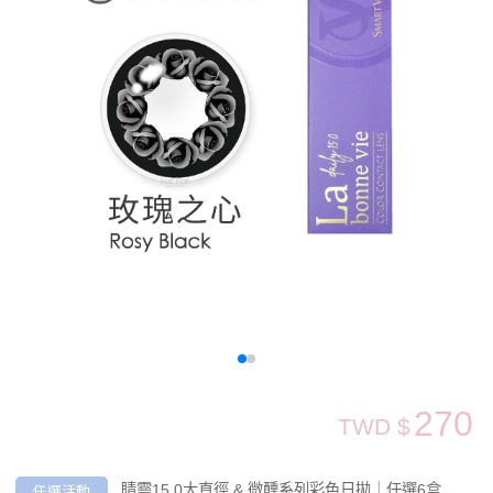
270
TWD $
任選活動
睛靈15.0大直徑 & 微醺系列彩色日拋｜任選6盒