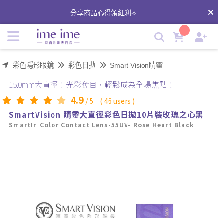
睛靈大直徑彩色日拋-玫瑰之心｜imeime時尚隱形眼鏡｜不同
分享商品心得領紅利⟢
品牌隱形眼鏡一次滿足 | imeime 隱形眼鏡美瞳店
彩色隱形眼鏡
彩色日拋
Smart Vision睛靈
15.0mm大直徑！光彩奪目，輕鬆成為全場焦點！
4.9
/
5
(
46
users )
SmartVision 睛靈大直徑彩色日拋10片裝玫瑰之心黑
SmartIn Color Contact Lens-55UV- Rose Heart Black