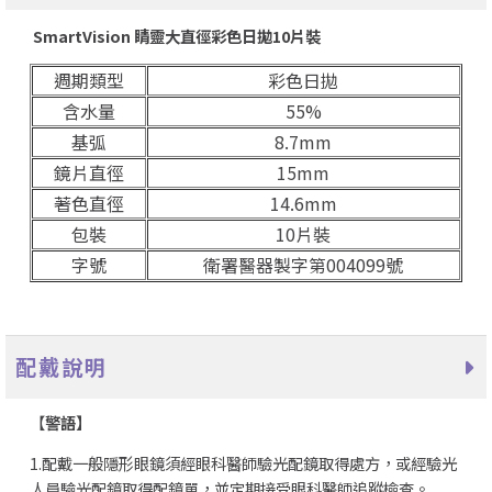
SmartVision 睛靈大直徑彩色日拋10片裝
週期類型
彩色日拋
含水量
55%
基弧
8.7mm
鏡片直徑
15mm
著色直徑
14.6mm
包裝
10片裝
字號
衛署醫器製字第004099號
配戴說明
【
警語】
1.配戴一般隱形眼鏡須經眼科醫師驗光配鏡取得處方，或經驗光
人員驗光配鏡取得配鏡單，並定期接受眼科醫師追蹤檢查。