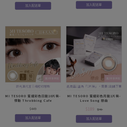
加入配送單
加入配送單
滿3件享折扣
滿2件享折扣
許光漢代言｜純慾初戀款
此商品1盒為「1片裝」，需要1副請下單
2盒
MI TESORO 蜜緹彩色日拋10片裝-
MI TESORO 蜜緹彩色月拋1片裝-
悸動 Throbbing Cafe
Love Song 戀曲
$189
$449
$249
加入配送單
加入配送單