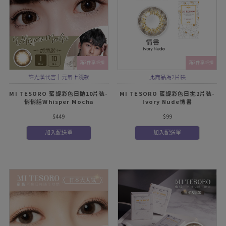
滿3件享折扣
滿3件享折扣
許光漢代言｜元氣上鏡款
此商品為2片裝
MI TESORO 蜜緹彩色日拋10片裝-
MI TESORO 蜜緹彩色日拋2片裝-
悄悄話Whisper Mocha
Ivory Nude情書
$449
$99
加入配送單
加入配送單