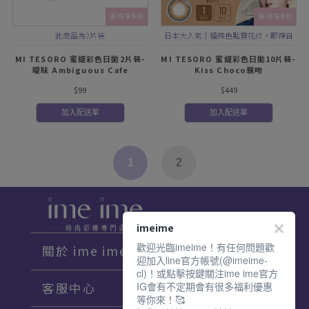
滿3件享折扣
滿3件享折扣
此商品為2片裝
日本大人氣｜橘棕色點霧花紋，眼神自
然放大
MI TESORO 蜜緹彩色日拋2片裝-
MI TESORO 蜜緹彩色日拋10片裝-
曖昧 Ambiguous Cafe
Kiss Choco親吻
$99
$449
加入配送單
加入配送單
1
2
imeime
歡迎光臨imeime！有任何問題歡
關於 ime ime
迎加入line官方帳號(@imeime-
cl)！或點擊按鍵關注ime ime官方
IG會有不定期會有很多福利優惠
客服中心
等你來！🥰