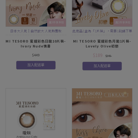
滿3件享折扣
滿2件享折扣
日本大人氣｜自然放大 人氣熱賣款
此商品1盒為「1片裝」，需要1副請下單
2盒
MI TESORO 蜜緹彩色日拋10片裝-
MI TESORO 蜜緹彩色月拋1片裝-
Ivory Nude情書
Lovely Olive初戀
$189
$449
$249
加入配送單
加入配送單