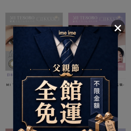
滿3件享折扣
滿3件享折扣
日本大人氣｜放射狀深灰，深邃立體感
此商品為2片裝
MI TESORO 蜜緹彩色日拋10片裝
MI TESORO 蜜緹彩色日拋2片裝-
- Love Somkey小情歌
Miss You 想見你
$499
$99
加入配送單
加入配送單