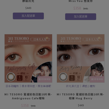
靜謐月光
Miss You 想見你
$358
$449
$449
加入配送單
加入配送單
滿3件享折扣
滿3件享折扣
日系融瞳款｜橋本環奈感，原生無辜眼
許光漢代言｜裸感小鹿款
神
MI TESORO 蜜緹彩色日拋10片裝-
MI TESORO 蜜緹彩色日拋10片裝-
Ambiguous Cafe曖昧
相擁 Hug Berry
$358
$449
$449