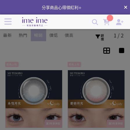
MI TESORO 蜜緹隱形眼鏡｜男神許光漢代言 | imeime 隱形眼
0808免運日-下單不限金額免運(部分商品除外)
鏡美瞳店
分享商品心得領紅利⟢
1 / 2
最新
熱門
暢銷
價低
價高
篩選
新色上市
新色上市
滿3件享折扣
滿3件享折扣