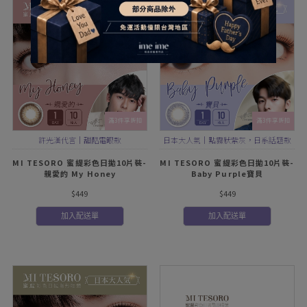
滿3件享折扣
滿3件享折扣
許光漢代言｜甜酷電眼款
日本大人氣｜點霧狀紫灰，日系話題款
MI TESORO 蜜緹彩色日拋10片裝-
MI TESORO 蜜緹彩色日拋10片裝-
親愛的 My Honey
Baby Purple寶貝
$449
$449
加入配送單
加入配送單