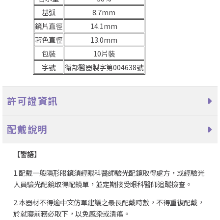
基弧
8.7mm
鏡片直徑
14.1mm
著色直徑
13.0mm
包裝
10片裝
字號
衛部醫器製字第004638號
許可證資訊
配戴說明
【
警語】
1.配戴一般隱形眼鏡須經眼科醫師驗光配鏡取得處方，或經驗光
人員驗光配鏡取得配鏡單，並定期接受眼科醫師追蹤檢查。
2.本器材不得逾中文仿單建議之最長配戴時數，不得重復配戴，
於就寢前務必取下，以免感染或潰瘍。