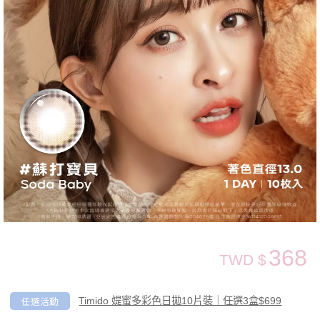
368
TWD $
任選活動
Timido 媞蜜多彩色日拋10片裝｜任選3盒$699