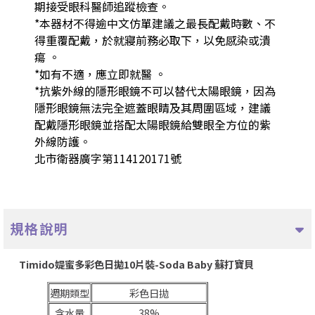
期接受眼科醫師追蹤檢查。
*本器材不得逾中文仿單建議之最長配戴時數、不
得重覆配戴，於就寢前務必取下，以免感染或潰
瘍 。
*如有不適，應立即就醫 。
*抗紫外線的隱形眼鏡不可以替代太陽眼鏡，因為
隱形眼鏡無法完全遮蓋眼睛及其周圍區域，建議
配戴隱形眼鏡並搭配太陽眼鏡給雙眼全方位的紫
外線防護。
北市衛器廣字第114120171號
規格說明
Timido媞蜜多彩色日拋10片裝-Soda Baby 蘇打寶貝
週期類型
彩色日拋
含水量
38%