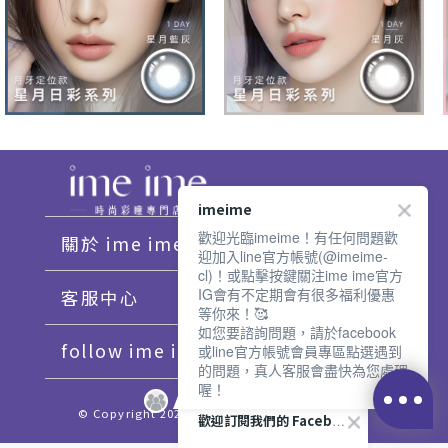
imeime
歡迎光臨imeime！有任何問題歡
關於 ime ime
迎加入line官方帳號(@imeime-
cl)！或點擊按鍵關注ime ime官方
IG會有不定期會有很多福利優惠
客服中心
等你來！🥰
如您要諮詢問題，請於facebook
follow ime ime♡
或line官方帳號會員專區點選遇到
的問題，真人客服會盡快為您處理
喔！
© Copyright 2021 imeime. All Rights Reserved.
歡迎訂閱我們的 Facebook 專頁