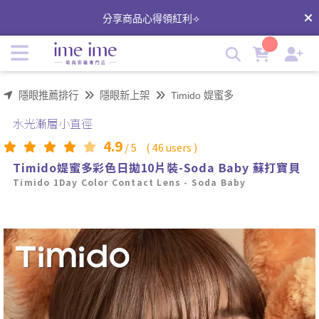
Timido媞蜜多｜彩色日拋｜亞洲安視達｜Soda Baby 蘇打寶
分享商品心得領紅利⟢
貝 | imeime 隱形眼鏡美瞳店
隱眼推薦排行
隱眼新上架
Timido 媞蜜多
水光漸層小直徑
4.9
/
5
(
46
users )
Timido媞蜜多彩色日拋10片裝-Soda Baby 蘇打寶貝
Timido 1Day Color Contact Lens - Soda Baby