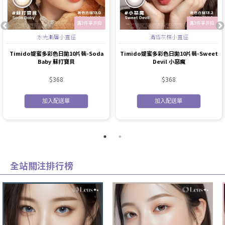
滿3件享折扣
滿3件享折扣
水光漸層小直徑
清透灰棕小直徑
Timido媞蜜多彩色日拋10片裝-Soda
Timido媞蜜多彩色日拋10片裝-Sweet
Baby 蘇打寶貝
Devil 小惡魔
$368
$368
加入配送單
加入配送單
全站關注排行榜