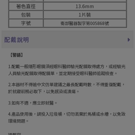
著色直徑
13.6mm
包裝
1片裝
字號
衛部醫器製字第005868號
配戴說明
【
警語】
1.配戴一般隱形眼鏡須經眼科醫師驗光配鏡取得處方，或經驗光
人員驗光配鏡取得配鏡單，並定期接受眼科醫師追蹤檢查。
2.本器材不得逾中文仿單建議之最長配戴時數，不得重復配戴，
於就寢前務必取下，以免感染或潰瘍。
3.如有不適，應立即就醫。
4.產品使用後，請投入垃圾桶，切勿丟棄於馬桶或水槽，以免致
環境問題。
提醒您