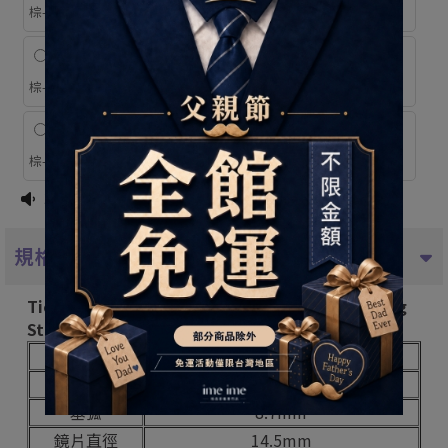
棕-6.50D
棕-7.00D
Falling Star星落光
Falling Star星落光
棕-7.50D
棕-8.00D
Falling Star星落光
Falling Star星落光
棕-8.50D
棕-9.00D
現貨足量供應中 !
規格說明
Ticon帝康光漾瞬間彩色月拋1片裝 - 星落光棕 Falling
Star
週期類型
彩色月拋
含水量
42%
基弧
8.7mm
鏡片直徑
14.5mm