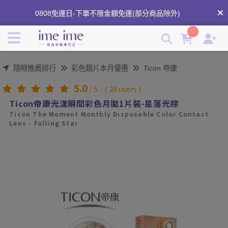
Ticon帝康光漾瞬間彩色月拋1片裝-星落光棕｜台灣品牌隱形眼
0808免運日-下單不限金額免運(部分商品除外)
鏡 | imeime 隱形眼鏡美瞳店
分享商品心得領紅利⟢
隱眼推薦排行
彩色鏡片本月優惠
Ticon 帝康
5.0
/
5
(
28
users )
Ticon帝康光漾瞬間彩色月拋1片裝-星落光棕
Ticon The Moment Monthly Disposable Color Contact
Lens - Falling Star