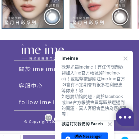
imeime
歡迎光臨imeime！有任何問題歡
關於 ime ime
迎加入line官方帳號(@imeime-
cl)！或點擊按鍵關注ime ime官方
IG會有不定期會有很多福利優惠
客服中心
等你來！🥰
如您要諮詢問題，請於facebook
follow ime ime♡
或line官方帳號會員專區點選遇到
的問題，真人客服會盡快為您處理
喔！
© Copyright 2021 imeime. All Rights Reserved.
歡迎訂閱我們的 Facebook 專頁
透過 Messenger