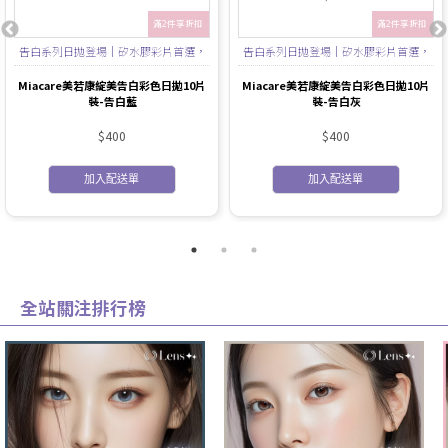
滿2件享折扣
滿2件享折扣
告白系列日拋登場｜矽水膠彩片首選，
告白系列日拋登場｜矽水膠彩片首選，
顯色精緻花紋
顯色精緻花紋
Miacare美若康綻美告白彩色日拋10片
Miacare美若康綻美告白彩色日拋10片
裝-告白藍
裝-告白灰
$400
$400
加入配送單
加入配送單
全站關注排行榜