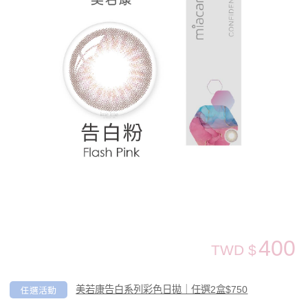
400
TWD $
任選活動
美若康告白系列彩色日拋｜任選2盒$750