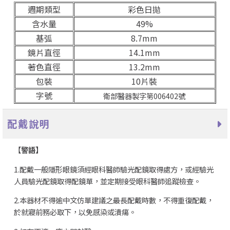
週期類型
彩色日拋
含水量
49%
基弧
8.7mm
鏡片直徑
14.1mm
著色直徑
13.2mm
包裝
10片裝
字號
衛部醫器製字第006402號
配戴說明
【
警語】
1.配戴一般隱形眼鏡須經眼科醫師驗光配鏡取得處方，或經驗光
人員驗光配鏡取得配鏡單，並定期接受眼科醫師追蹤檢查。
2.本器材不得逾中文仿單建議之最長配戴時數，不得重復配戴，
於就寢前務必取下，以免感染或潰瘍。