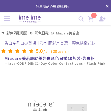
Miacare美若康綻美告白彩色日拋-告白粉｜矽水膠彩色隱形眼
分享商品心得領紅利⟢
鏡 | imeime 隱形眼鏡美瞳店
彩色隱形眼鏡
彩色日拋
Miacare美若康
告白系列日拋登場｜矽水膠彩片首選，顯色精緻花紋
5.0
/
5
(
38
users )
Miacare美若康綻美告白彩色日拋10片裝-告白粉
miacarCONFiDENC1-Day Color Contact Lens - Flash Pink