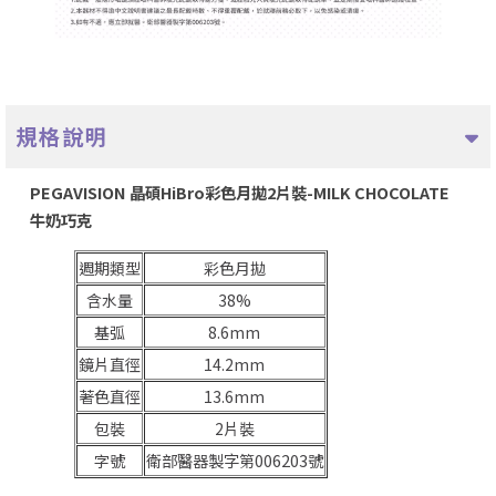
規格說明
PEGAVISION 晶碩HiBro彩色月拋2片裝-MILK CHOCOLATE
牛奶巧克
週期類型
彩色月拋
含水量
38%
基弧
8.6mm
鏡片直徑
14.2mm
著色直徑
13.6mm
包裝
2片裝
衛部醫器製字第006203號
字號