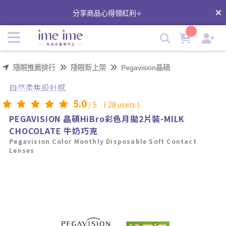
晶碩HiBro彩色月拋-MILK CHOCOLATE 牛奶巧克｜
分享商品心得領紅利⟢
Pegavision晶碩光學｜自然放大款 | imeime 隱形眼鏡美瞳店
隱眼推薦排行
隱眼新上架
Pegavision晶碩
自然柔焦設計感
5.0
/
5
(
28
users )
PEGAVISION 晶碩HiBro彩色月拋2片裝-MILK
CHOCOLATE 牛奶巧克
Pegavision Color Monthly Disposable Soft Contact
Lenses