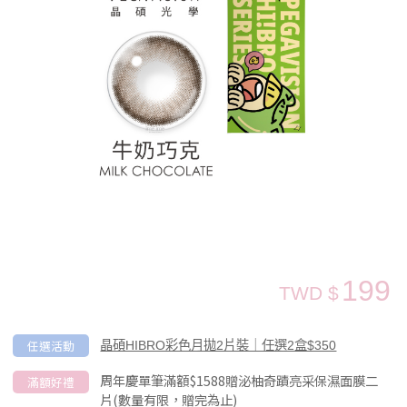
199
TWD $
任選活動
晶碩HIBRO彩色月拋2片裝｜任選2盒$350
周年慶單筆滿額$1588贈泌柚奇蹟亮采保濕面膜二
滿額好禮
片(數量有限，贈完為止)