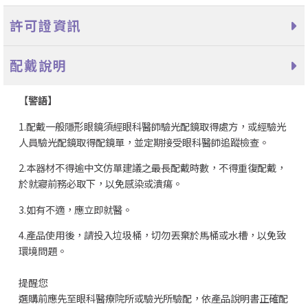
許可證資訊
配戴說明
【
警語】
1.配戴一般隱形眼鏡須經眼科醫師驗光配鏡取得處方，或經驗光
人員驗光配鏡取得配鏡單，並定期接受眼科醫師追蹤檢查。
2.本器材不得逾中文仿單建議之最長配戴時數，不得重復配戴，
於就寢前務必取下，以免感染或潰瘍。
3.如有不適，應立即就醫。
4.產品使用後，請投入垃圾桶，切勿丟棄於馬桶或水槽，以免致
環境問題。
提醒您
選購前應先至眼科醫療院所或驗光所驗配，依產品說明書正確配