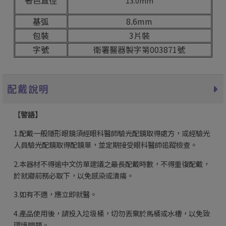
著色直徑
13.0mm
基弧
8.6mm
包裝
3片裝
字號
衛署醫器製字第003871號
配戴說明
【
警語】
1.配戴一般隱形眼鏡須經眼科醫師驗光配鏡取得處方，或經驗光
人員驗光配鏡取得配鏡單，並定期接受眼科醫師追蹤檢查。
2.本器材不得逾中文仿單建議之最長配戴時數，不得重復配戴，
於就寢前務必取下，以免感染或潰瘍。
3.如有不適，應立即就醫。
4.產品使用後，請投入垃圾桶，切勿丟棄於馬桶或水槽，以免致
環境問題。