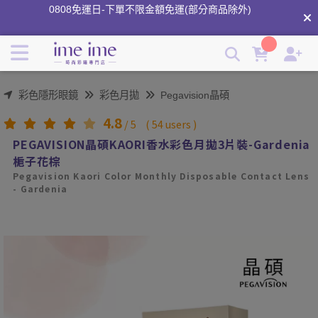
晶碩KAORI香水彩色月拋-梔子花棕｜一種看得到的香味｜ime
0808免運日-下單不限金額免運(部分商品除外)
ime時尚彩瞳專門店｜ | imeime 隱形眼鏡美瞳店
分享商品心得領紅利⟢
彩色隱形眼鏡
彩色月拋
Pegavision晶碩
4.8
/
5
(
54
users )
PEGAVISION晶碩KAORI香水彩色月拋3片裝-Gardenia
梔子花棕
Pegavision Kaori Color Monthly Disposable Contact Lens
- Gardenia