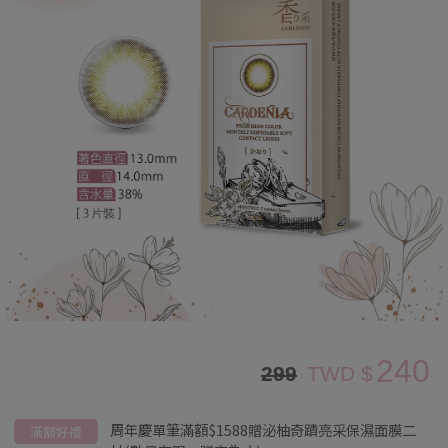
240
299
TWD $
周年慶單筆滿額$1588贈泌柚奇蹟亮采保濕面膜二
滿額好禮