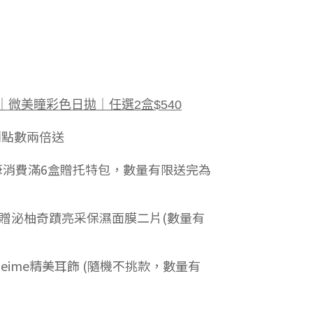
SON｜微美瞳彩色日拋｜任選2盒$540
利點數兩倍送
列單筆消費滿6盒贈托特包，數量有限送完為
88贈泌柚奇蹟亮采保濕面膜二片(數量有
meime精美耳飾 (隨機不挑款，數量有