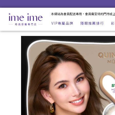
Quinlivan 昆凌Maison｜微美瞳彩色日拋10片裝-SUN 陽光金 |
本網站為會員配送專用，會員需至特約門市或
VIP專屬品牌
隱眼推薦排行
彩