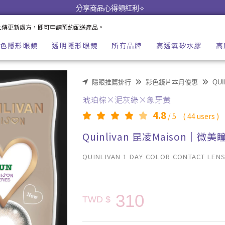
 imeime 隱形眼鏡美瞳店
分享商品心得領紅利⟢
上傳更新處方，即可申請預約配送產品。
色隱形眼鏡
透明隱形眼鏡
所有品牌
高透氧矽水膠
高
隱眼推薦排行
彩色鏡片本月優惠
QU
琥珀棕×泥灰綠×象牙黃
4.8
/
5
(
44
users )
Quinlivan 昆凌Maison｜
QUINLIVAN 1 DAY COLOR CONTACT LEN
310
TWD $