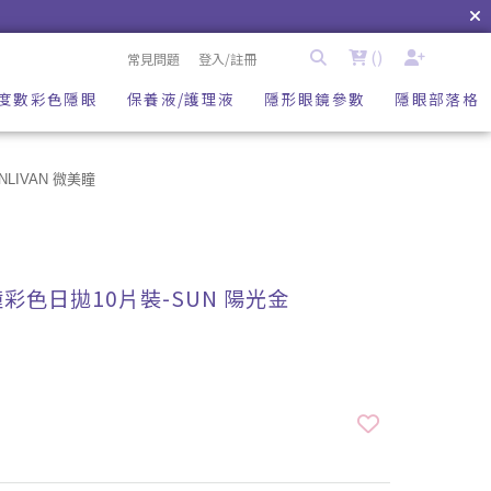
(
)
常見問題
登入/註冊
度數彩色隱眼
保養液/護理液
隱形眼鏡參數
隱眼部落格
INLIVAN 微美瞳
微美瞳彩色日拋10片裝-SUN 陽光金
S