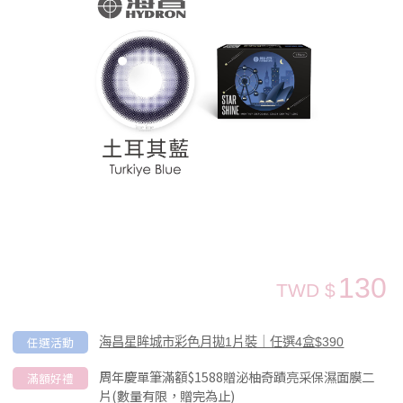
130
TWD $
任選活動
海昌星眸城市彩色月拋1片裝｜任選4盒$390
周年慶單筆滿額$1588贈泌柚奇蹟亮采保濕面膜二
滿額好禮
片(數量有限，贈完為止)