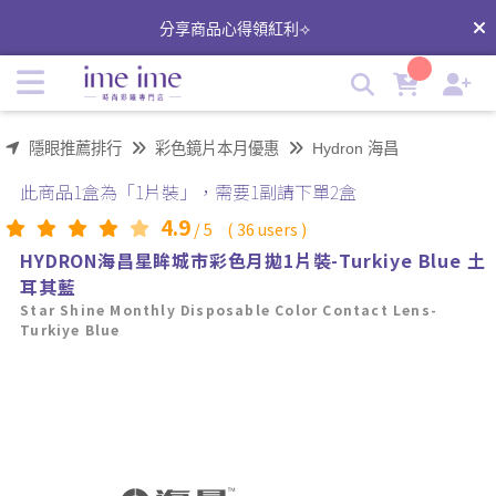
海昌星眸城市彩色月拋｜Turkiye Blue 土耳其藍｜大直徑隱形
分享商品心得領紅利⟢
眼鏡 | imeime 隱形眼鏡美瞳店
隱眼推薦排行
彩色鏡片本月優惠
Hydron 海昌
此商品1盒為「1片裝」，需要1副請下單2盒
4.9
/
5
(
36
users )
HYDRON海昌星眸城市彩色月拋1片裝-Turkiye Blue 土
耳其藍
Star Shine Monthly Disposable Color Contact Lens-
Turkiye Blue