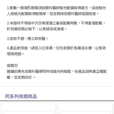
1.配戴一般隱形眼鏡須經眼科醫師驗光配鏡取得處方，或經驗光
人員驗光配鏡取得配鏡單，並定期接受眼科醫師追蹤檢查。
2.本器材不得逾中文仿單建議之最長配戴時數，不得重復配戴，
於就寢前務必取下，以免感染或潰瘍。
3.如有不適，應立即就醫。
4.產品使用後，請投入垃圾桶，切勿丟棄於馬桶或水槽，以免致
環境問題。
提醒您
選購前應先至眼科醫療院所或驗光所驗配，依產品說明書正確配
戴，並定期回診 。
同系列相關商品