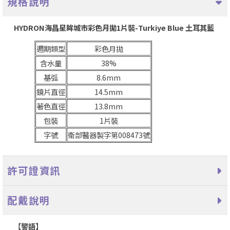
規格說明
HYDRON海昌星眸城市彩色月拋1片裝-Turkiye Blue 土耳其藍
週期類型
彩色月拋
含水量
38%
基弧
8.6mm
鏡片直徑
14.5mm
著色直徑
13.8mm
包裝
1片裝
字號
衛部醫器製字第008473號
許可證資訊
配戴說明
【
警語】