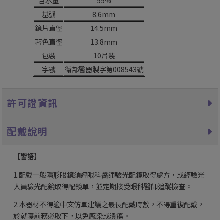
含水量
55%
基弧
8.6mm
鏡片直徑
14.5mm
著色直徑
13.8mm
包裝
10片裝
字號
衛部醫器製字第008543號
許可證資訊
配戴說明
【
警語】
1.配戴一般隱形眼鏡須經眼科醫師驗光配鏡取得處方，或經驗光
人員驗光配鏡取得配鏡單，並定期接受眼科醫師追蹤檢查。
2.本器材不得逾中文仿單建議之最長配戴時數，不得重復配戴，
於就寢前務必取下，以免感染或潰瘍。