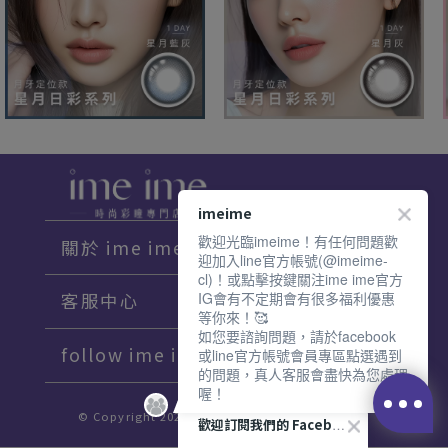
imeime
歡迎光臨imeime！有任何問題歡
關於 ime ime
迎加入line官方帳號(@imeime-
cl)！或點擊按鍵關注ime ime官方
IG會有不定期會有很多福利優惠
客服中心
等你來！🥰
如您要諮詢問題，請於facebook
follow ime ime♡
或line官方帳號會員專區點選遇到
的問題，真人客服會盡快為您處理
喔！
© Copyright 2021 imeime. All Rights Reserved.
歡迎訂閱我們的 Facebook 專頁