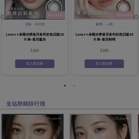
滿2件享折扣
滿2件享折扣
澄靜．高級感
甜美．心動
Lens++永暘光學星月系列彩色日拋10
Lens++永暘光學星月系列彩色日拋10
片裝-星月藍灰
片裝-星月粉棕
$280
$280
加入配送單
加入配送單
全站熱銷排行榜