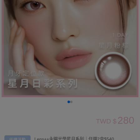
280
TWD $
任選活動
Lens++永暘光學星月系列｜任選2盒$540