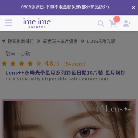
Lens++永暘光學｜星月系列｜星月粉棕｜月牙款｜台灣品牌 |
0808免運日-下單不限金額免運(部分商品除外)
imeime 隱形眼鏡美瞳店
分享商品心得領紅利⟢
隱眼推薦排行
彩色鏡片本月優惠
LENS永暘光學
甜美．心動
4.8
/
5
(
54
users )
Lens++永暘光學星月系列彩色日拋10片裝-星月粉棕
TAIVISION Daily Disposable Soft Contact Lens