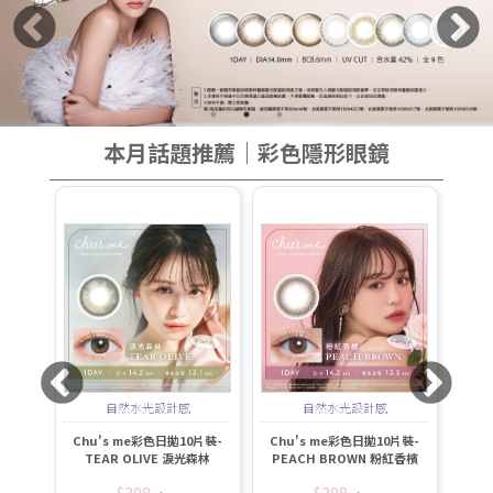
本月話題推薦｜彩色隱形眼鏡
柔霧灰
自然水光設計感
自然水光設計感
迷人雙
片裝-
Chu's me彩色日拋10片裝-
Chu's me彩色日拋10片裝-
Ch
榛果
TEAR OLIVE 淚光森林
PEACH BROWN 粉紅香檳
BA
$308
$308