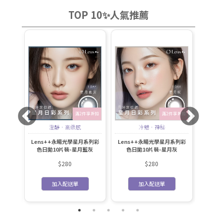
TOP 10✨人氣推薦
件享折扣
滿2件享折扣
滿2件享折扣
的閃耀
澄靜．高級感
冷魅．神秘
期)微醺
Lens++永暘光學星月系列彩
Lens++永暘光學星月系列彩
Le
ng
色日拋10片裝-星月藍灰
色日拋10片裝-星月灰
色
$280
$280
加入配送單
加入配送單