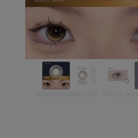
MTR-COL-MOONBR-10P-D
MTR-COL-MOO