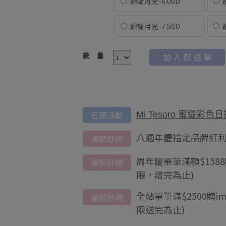
靜謐月光-6.00D
靜謐月光-7.50D
數量
任選活動
Mi Tesoro 蜜緹彩色
八週年慶指定品牌紅
滿額好禮
周年慶單筆滿額$15
滿額好禮
限，贈完為止)
全站單筆滿$2500贈i
滿額好禮
限送完為止)