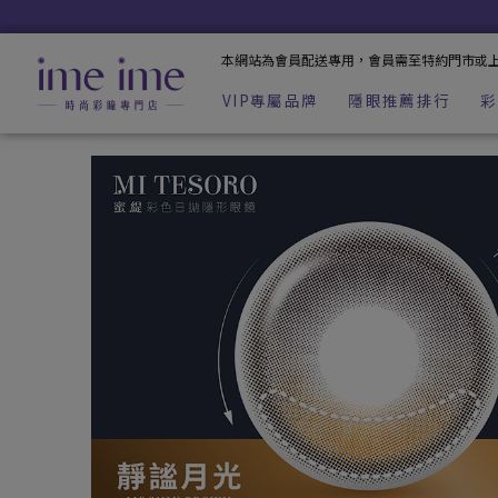
MI TESORO 蜜緹彩色日拋10片裝-靜謐月光 | imeime 隱形眼
本網站為會員配送專用，會員需至特約門市或
VIP專屬品牌
隱眼推薦排行
彩