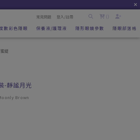
(
)
常見問題
登入/註冊
度數彩色隱眼
保養液/護理液
隱形眼鏡參數
隱眼部落格
O 蜜緹
片裝-靜謐月光
 Moonly Brown