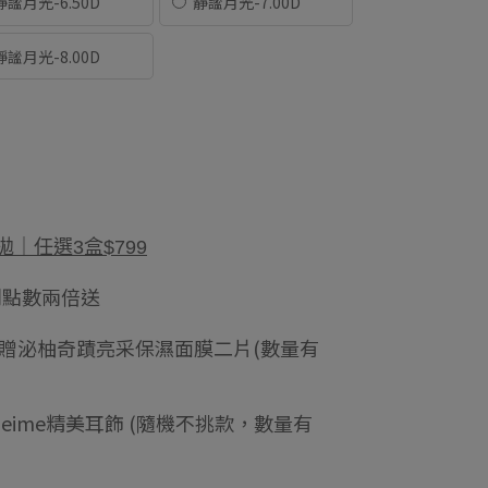
靜謐月光-6.50D
靜謐月光-7.00D
靜謐月光-8.00D
日拋｜任選3盒$799
利點數兩倍送
88贈泌柚奇蹟亮采保濕面膜二片(數量有
meime精美耳飾 (隨機不挑款，數量有