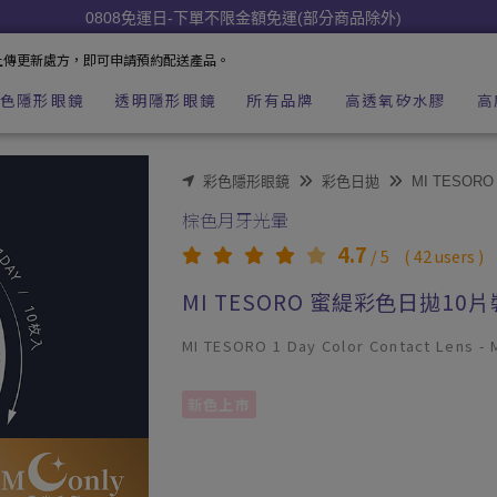
鏡美瞳店
0808免運日-下單不限金額免運(部分商品除外)
分享商品心得領紅利⟢
上傳更新處方，即可申請預約配送產品。
色隱形眼鏡
透明隱形眼鏡
所有品牌
高透氧矽水膠
高
彩色隱形眼鏡
彩色日拋
MI TESOR
棕色月牙光暈
4.7
/
5
(
42
users )
MI TESORO 蜜緹彩色日拋10
MI TESORO 1 Day Color Contact Lens -
新色上市