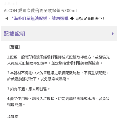
300ml
ALCON 愛爾康愛倍潤全效保養液300ml
*海外訂單無法配送，請勿選購
現貨足量供應中 !
配戴說明
【
警語】
1.配戴一般隱形眼鏡須經眼科醫師驗光配鏡取得處方，或經驗光
人員驗光配鏡取得配鏡單，並定期接受眼科醫師追蹤檢查。
2.本器材不得逾中文仿單建議之最長配戴時數，不得重復配戴，
於就寢前務必取下，以免感染或潰瘍。
3.如有不適，應立即就醫。
4.產品使用後，請投入垃圾桶，切勿丟棄於馬桶或水槽，以免致
環境問題。
提醒您