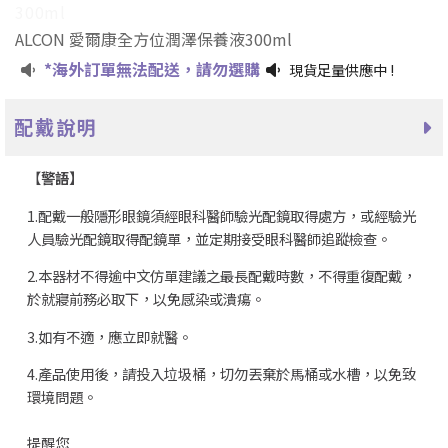
300ml
ALCON 愛爾康全方位潤澤保養液300ml
*海外訂單無法配送，請勿選購
現貨足量供應中 !
配戴說明
【
警語】
1.配戴一般隱形眼鏡須經眼科醫師驗光配鏡取得處方，或經驗光
人員驗光配鏡取得配鏡單，並定期接受眼科醫師追蹤檢查。
2.本器材不得逾中文仿單建議之最長配戴時數，不得重復配戴，
於就寢前務必取下，以免感染或潰瘍。
3.如有不適，應立即就醫。
4.產品使用後，請投入垃圾桶，切勿丟棄於馬桶或水槽，以免致
環境問題。
提醒您