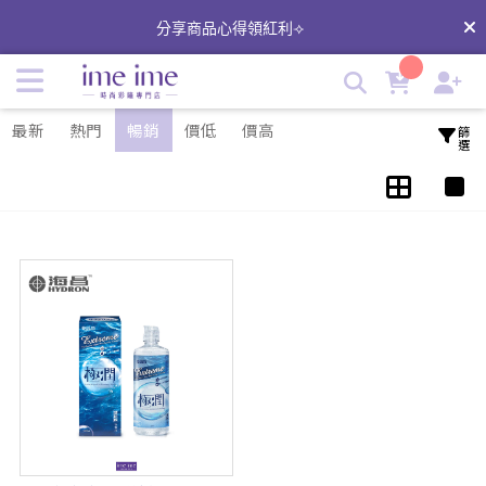
Extreme極潤玻尿酸保養液｜海昌隱形眼鏡 | imeime 隱形眼鏡
分享商品心得領紅利⟢
美瞳店
最新
熱門
暢銷
價低
價高
篩選