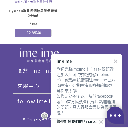
極致水潤，長效保濕20小時
Hydron海昌極潤玻尿酸保養液
360ml
$150
加入配送單
imeime
歡迎光臨imeime！有任何問題歡
關於 ime ime
迎加入line官方帳號(@imeime-
cl)！或點擊按鍵關注ime ime官方
客服中心
IG會有不定期會有很多福利優惠
等你來！🥰
如您要諮詢問題，請於facebook
follow ime ime♡
或line官方帳號會員專區點選遇到
的問題，真人客服會盡快為您處理
喔！
© Copyright 2021 imeime. All Rights Reserved.
歡迎訂閱我們的 Facebook 專頁