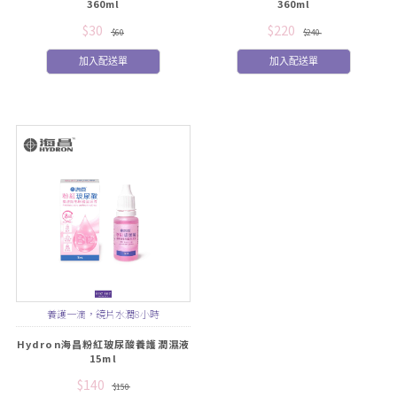
360ml
360ml
$30
$220
$60
$240
加入配送單
加入配送單
養護一滴，鏡片水潤8小時
Hydron海昌粉紅玻尿酸養護潤濕液
15ml
$140
$150