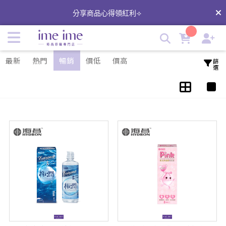
海昌隱形眼鏡保養液 | 海昌美麗秘密 | 海昌美麗秘密水感保濕 |
分享商品心得領紅利⟢
imeime 隱形眼鏡美瞳店
最新
熱門
暢銷
價低
價高
篩選