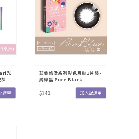
6件享折扣
ari光
艾美悠活系列彩色月拋1片裝-
空灰
純粹黑 Pure Black
$140
配送單
加入配送單