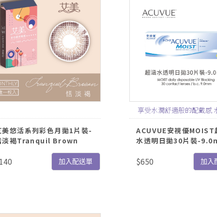
享受水潤舒適般的配戴感 
↑獨特LACREON®水凝
艾美悠活系列彩色月拋1片裝-
ACUVUE安視優MOIS
淡褐Tranquil Brown
水透明日拋30片裝-9.0
140
$650
加入配送單
加入