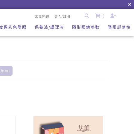
(
)
常見問題
登入/註冊
度數彩色隱眼
保養液/護理液
隱形眼鏡參數
隱眼部落格
.0mm
高