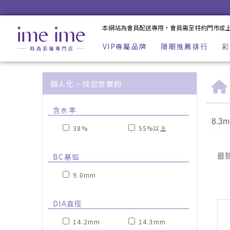
隱形眼鏡弧度9品牌的有那些? | imeime 隱形眼鏡美瞳店
本網站為會員配送專用，會員需至特約門市或
VIP專屬品牌
隱眼推薦排行
彩
個人化 - 找您想要的
含水率
8.3
38%
55%以上
BC基弧
最
9.0mm
DIA直徑
14.2mm
14.3mm