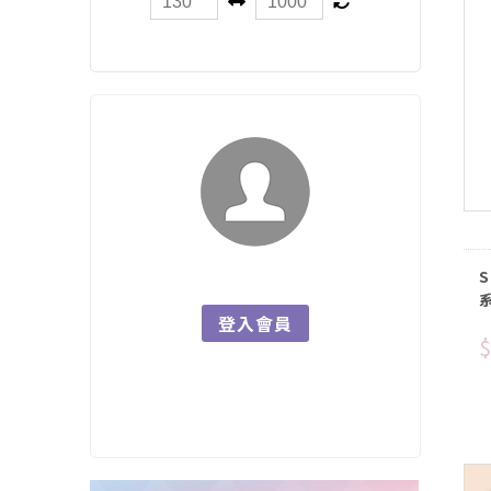
S
登入會員
$