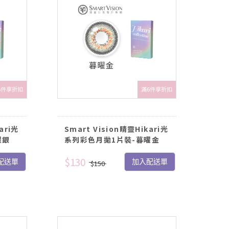
6件享折扣
滿6件享折扣
ari光
Smart Vision睛靈Hikari光
曜銀
系列彩色月拋1片裝-暮曜金
$130
配送單
加入配送單
$150