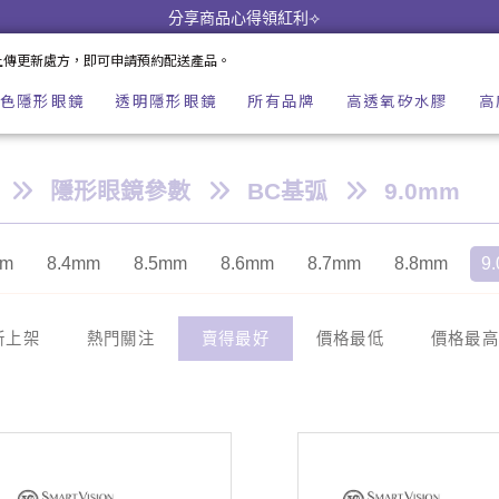
分享商品心得領紅利⟢
上傳更新處方，即可申請預約配送產品。
色隱形眼鏡
透明隱形眼鏡
所有品牌
高透氧矽水膠
高
隱形眼鏡參數
BC基弧
9.0mm
mm
8.4mm
8.5mm
8.6mm
8.7mm
8.8mm
9
新上架
熱門關注
賣得最好
價格最低
價格最