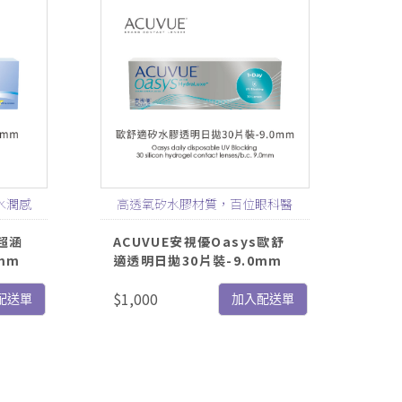
水潤感
高透氧矽水膠材質，百位眼科醫
科技
生親身體驗推薦，舒適配戴14小
T超涵
ACUVUE安視優Oasys歐舒
mm
適透明日拋30片裝-9.0mm
時！
$1,000
配送單
加入配送單