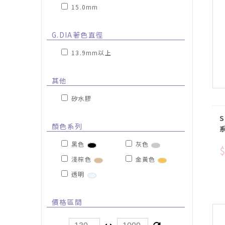
15.0mm
G.DIA著色直徑
13.9mm以上
其他
矽水膠
S
顏色系列
黑色
灰色
$
淺棕色
金黃色
透明
價格區間