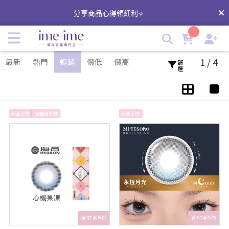
藍綠色美瞳推薦｜imeime時尚彩瞳線上店 | imeime 隱形眼鏡
分享商品心得領紅利⟢
美瞳店
1 / 4
最新
熱門
暢銷
價低
價高
篩選
新品上市
定軸月牙款
新色上市
滿4件享折扣
滿3件享折扣