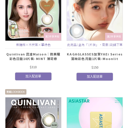
滿2件享折扣
滿2件享折扣
焦糖棕×木炭黑×草綠色
此商品1盒為「1片裝」，需要1副請下單
2盒
Quinlivan 昆凌Maison｜微美瞳
KAGAGLASSES加賀YAEi Series
彩色日拋10片裝-MINT 薄荷綠
葉映彩色月拋1片裝-Moonlit
Tide 月光潮汐
$310
$150
加入配送單
加入配送單
實戴LOOKBOOK