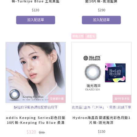
裝-Turkiye Blue 土耳其藍
拋10片裝-氣泡藍調
$130
$290
加入配送單
加入配送單
新色上市
濾藍光
任選單件價
滿4件享折扣
靜謐的深藍色調搭配銀白月牙
此商品1盒為「1片裝」，需要1副請下單
2盒
oddIs Keeping Series彩色日拋
Hydron海昌百變濾藍光彩色月拋1
10片裝-Keeping Flu Blue 柔澤
片裝-琉光海洋
藍
$320
$150
$350