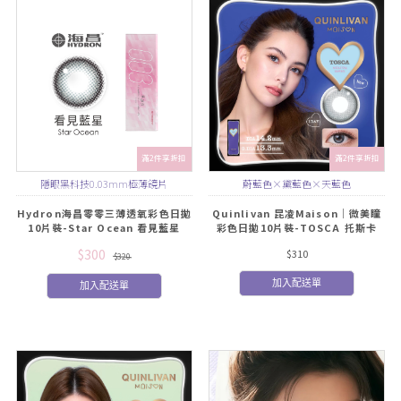
滿2件享折扣
滿2件享折扣
隱眼黑科技0.03mm極薄鏡片
蔚藍色×黛藍色×天藍色
Hydron海昌零零三薄透氧彩色日拋
Quinlivan 昆凌Maison｜微美瞳
10片裝-Star Ocean 看見藍星
彩色日拋10片裝-TOSCA 托斯卡
$300
$310
$320
加入配送單
加入配送單