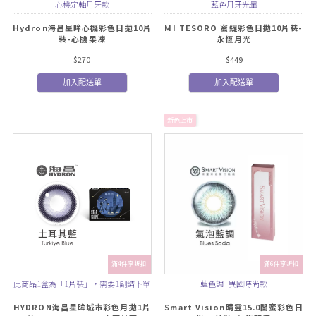
心機定軸月牙款
藍色月牙光暈
Hydron海昌星眸心機彩色日拋10片
MI TESORO 蜜緹彩色日拋10片裝-
裝-心機果凍
永恆月光
$270
$449
加入配送單
加入配送單
新色上市
滿4件享折扣
滿6件享折扣
此商品1盒為「1片裝」，需要1副請下單
藍色調 | 異國時尚款
2盒
HYDRON海昌星眸城市彩色月拋1片
Smart Vision睛靈15.0閨蜜彩色日