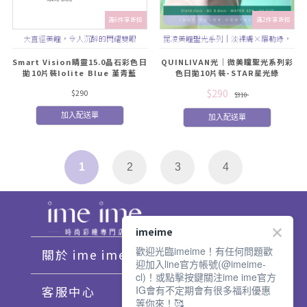
滿6件享折扣
滿2件享折扣
大直徑美瞳，令人沉醉的閃耀雙眼
昆凌美瞳聖光系列｜淡裸膚×羅勒綠，
星光花紋點綴，精緻閃耀眼神
Smart Vision睛靈15.0晶石彩色日
QUINLIVAN光｜微美瞳聖光系列彩
拋10片裝Iolite Blue 堇青藍
色日拋10片裝-STAR星光綠
$290
$290
$310
加入配送單
加入配送單
1
2
3
4
imeime
歡迎光臨imeime！有任何問題歡
關於 ime ime
迎加入line官方帳號(@imeime-
cl)！或點擊按鍵關注ime ime官方
IG會有不定期會有很多福利優惠
客服中心
等你來！🥰