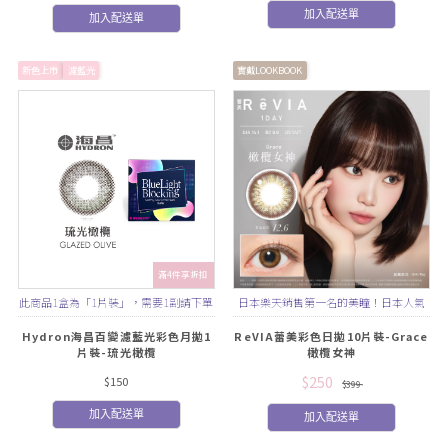
加入配送單
加入配送單
新色上市
濾藍光
實戴LOOKBOOK
滿4件享折扣
此商品1盒為「1片裝」，需要1副請下單
日本樂天銷售第一名的美瞳！日本人氣
2盒
名模ROLA代言♡｜成熟優雅復古綠
Hydron海昌百變濾藍光彩色月拋1
ReVIA蕾美彩色日拋10片裝-Grace
片裝-琉光橄欖
橄欖女神
$250
$150
$399
加入配送單
加入配送單