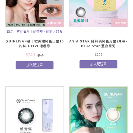
滿4件享折扣
任選單件價
自然小直徑推薦｜微美瞳，微放大的低
調質感
QUINLIVAN慕丨微美瞳彩色日拋10
ASIA STAR 純粹美彩色月拋2片裝-
片裝-OLIVE橄欖綠
Blue Star 藍夜星河
$249
$299
$310
加入配送單
加入配送單