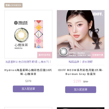
實戴LOOKBOOK
滿4件享折扣
任選單件價
海昌星眸彩色日拋隱形眼鏡-心機系列｜
韓國品牌｜貓系隱眼
華麗精緻花紋，顯色混血感
Hydron海昌星眸心機彩色日拋10片
IDIFF MEOW系列彩色月拋2片裝-
裝-心機抹茶
Burman Gray 伯曼灰
$199
$270
$250
加入配送單
加入配送單