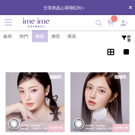
IDIFF | imeime 隱形眼鏡美瞳店
分享商品心得領紅利⟢
最新
熱門
暢銷
價低
價高
篩選
任選單件價
任選單件價